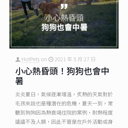
HotPets
on
2021 年 5 月 27 日
小心熱昏頭！狗狗也會中
暑
炎炎夏日，氣候逐漸增溫，炙熱的天氣對於
毛孩來說也是種潛在的危機，夏天一到，常
聽到狗狗因為熱衰竭住院的案例，耐熱程度
遠遠不及人類，因此不管是在戶外活動或身