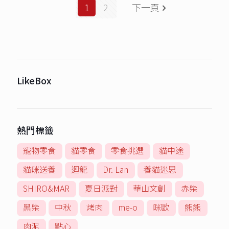
1
2
下一頁
LikeBox
熱門標籤
寵物零食
貓零食
零食挑選
貓中途
貓咪送養
迴龍
Dr. Lan
養貓迷思
SHIRO&MAR
夏日派對
華山文創
赤柴
黑柴
中秋
烤肉
me-o
咪歐
熊熊
肉泥
點心