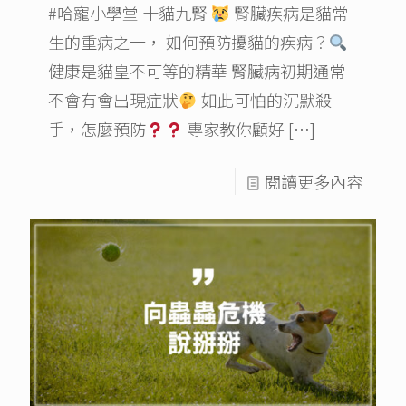
#哈寵小學堂 十貓九腎
腎臟疾病是貓常
生的重病之一， 如何預防擾貓的疾病？
健康是貓皇不可等的精華 腎臟病初期通常
不會有會出現症狀
如此可怕的沉默殺
手，怎麼預防
專家教你顧好
[…]
閱讀更多內容