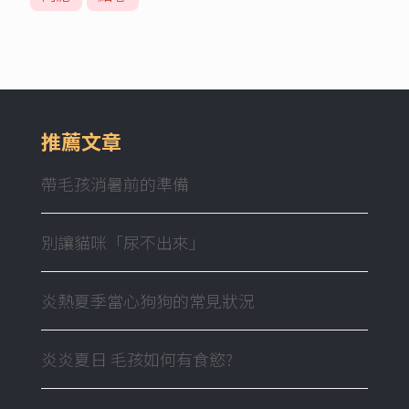
推薦文章
帶毛孩消暑前的準備
別讓貓咪「尿不出來」
炎熱夏季當心狗狗的常見狀況
炎炎夏日 毛孩如何有食慾?