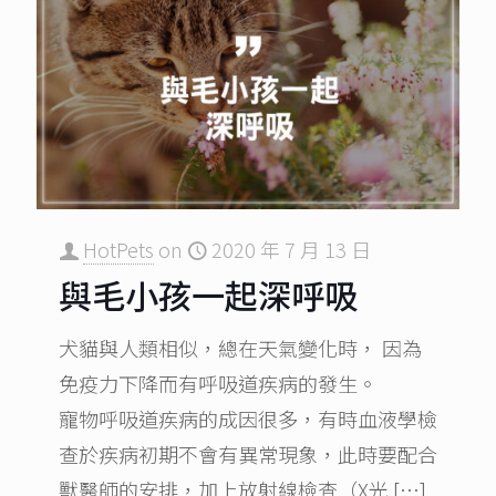
HotPets
on
2020 年 7 月 13 日
與毛小孩一起深呼吸
犬貓與人類相似，總在天氣變化時， 因為
免疫力下降而有呼吸道疾病的發生。
寵物呼吸道疾病的成因很多，有時血液學檢
查於疾病初期不會有異常現象，此時要配合
獸醫師的安排，加上放射線檢查（X光
[…]