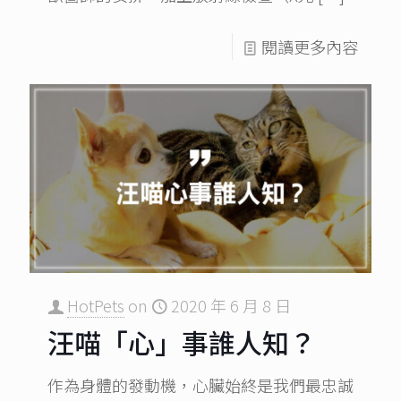
閱讀更多內容
HotPets
on
2020 年 6 月 8 日
汪喵「心」事誰人知？
作為身體的發動機，心臟始終是我們最忠誠