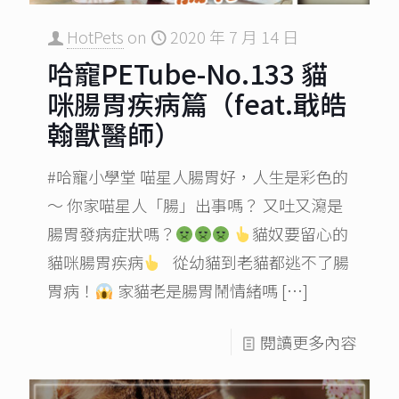
HotPets
on
2020 年 7 月 14 日
哈寵PETube-No.133 貓
咪腸胃疾病篇（feat.戢皓
翰獸醫師）
#哈寵小學堂 喵星人腸胃好，人生是彩色的
～ 你家喵星人「腸」出事嗎？ 又吐又瀉是
腸胃發病症狀嗎？
貓奴要留心的
貓咪腸胃疾病
從幼貓到老貓都逃不了腸
胃病！
家貓老是腸胃鬧情緒嗎
[…]
閱讀更多內容