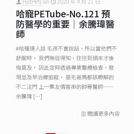
HotPets
on
2020 年 4 月 21 日
哈寵PETube-No.121 預
防醫學的重要｜余騰瑋醫
師
#哈寵達人誌 毛孩不會說話，所以當他們不
舒服時， 我們無從得知，往往到頭來才後
悔莫及， 因此定時透過專業醫療檢查，發
現並及早治療追蹤， 是毛爸媽都該瞭解的
不二法門 上一集友情客串的帥哥醫師——
余騰瑋
[…]
閱讀更多內容