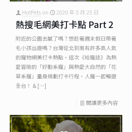
HotPets
on
2020 年 5 月 25 日
熱搜毛網美打卡點 Part 2
附近的公園去膩了嗎？想趁著週末假日帶著
毛小孩出遊嗎？台灣從北到南有許多高人氣
的寵物網美打卡熱點，這次《哈寵誌》為熱
愛冒險的「好動系寵」與熱愛大自然的「花
草系寵」量身規劃打卡行程，人寵一起暢遊
全台！ &
[…]
閱讀更多內容