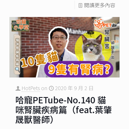
閱讀更多內容
HotPets
on
2020 年 9 月 2 日
哈寵PETube-No.140 貓
咪腎臟疾病篇（feat.葉肇
晟獸醫師）