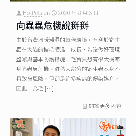
HotPets
on
2020 年 8 月 3 日
向蟲蟲危機說掰掰
由於台灣溫暖潮濕的氣候環境，有利於寄生
蟲在犬貓的披毛體溫中成長，若沒做好環境
整潔與基本防護措施，毛寶貝恐有很大機率
身陷蟲蟲危機。雖然大部分的寄生蟲本身不
具致命風險，但卻是許多疾病的傳染媒介，
因此，為毛
[…]
閱讀更多內容