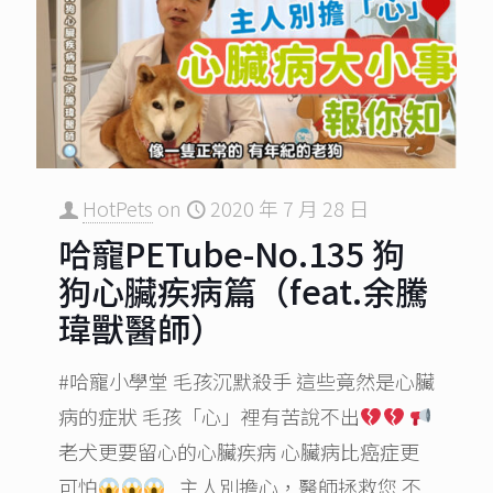
HotPets
on
2020 年 7 月 28 日
哈寵PETube-No.135 狗
狗心臟疾病篇（feat.余騰
瑋獸醫師）
#哈寵小學堂 毛孩沉默殺手 這些竟然是心臟
病的症狀 毛孩「心」裡有苦說不出
老犬更要留心的心臟疾病 心臟病比癌症更
可怕
主人別擔心，醫師拯救您 不