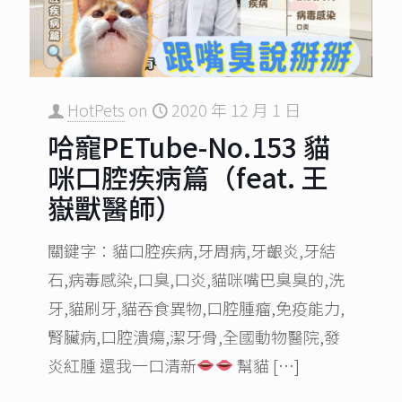
HotPets
on
2020 年 12 月 1 日
哈寵PETube-No.153 貓
咪口腔疾病篇（feat. 王
嶽獸醫師）
關鍵字：貓口腔疾病,牙周病,牙齦炎,牙結
石,病毒感染,口臭,口炎,貓咪嘴巴臭臭的,洗
牙,貓刷牙,貓吞食異物,口腔腫瘤,免疫能力,
腎臟病,口腔潰瘍,潔牙骨,全國動物醫院,發
炎紅腫 還我一口清新
幫貓
[…]