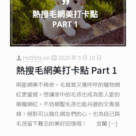
HotPets
on
2020 年 5 月 18 日
熱搜毛網美打卡點 Part 1
明星網美不稀奇，毛茸茸又傻呼呼的寵物網
紅更當道。想讓家中的毛孩也成為惹人愛的
萌寵網紅，不妨朝聖毛孩也能共遊的文青路
線，絕對可以融化網友們的心，也為自己與
毛孩留下難忘的美好回憶哦！ 宜蘭
[…]