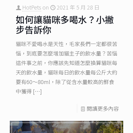
HotPets
on
2021 年 5 月 28 日
如何讓貓咪多喝水？小撇
步告訴你
貓咪不愛喝水是天性，毛家長們一定都很苦
惱，到底要怎麼增加貓主子的飲水量？苦惱
這件事之前，你應該先知道怎麼換算貓咪每
天的飲水量，貓咪每日的飲水量每公斤大約
要有60～80ml，除了從含水量較高的鮮食
中獲得
[…]
閱讀更多內容