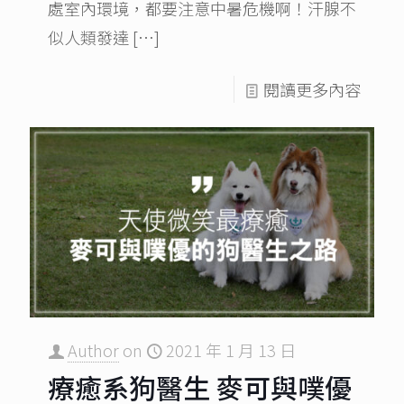
處室內環境，都要注意中暑危機啊！汗腺不
似人類發達
[…]
閱讀更多內容
Author
on
2021 年 1 月 13 日
療癒系狗醫生 麥可與噗優