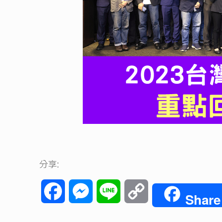
分享:
Facebook
Messenger
Line
Copy
Share
Link