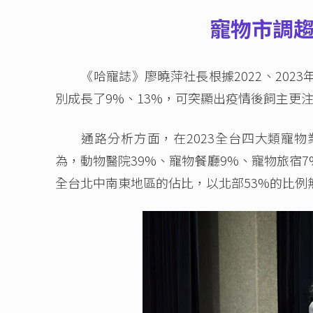
寵物市調趨
《哈寵誌》廖曉萍社長根據2022、202
別成長了9%、13%，可突顯出疫情後飼主更
通路分析方面，在2023全台四大類寵物
為，動物醫院39%、寵物餐廳9%、寵物旅宿
全台北中南東地區的佔比，以北部53%的比例