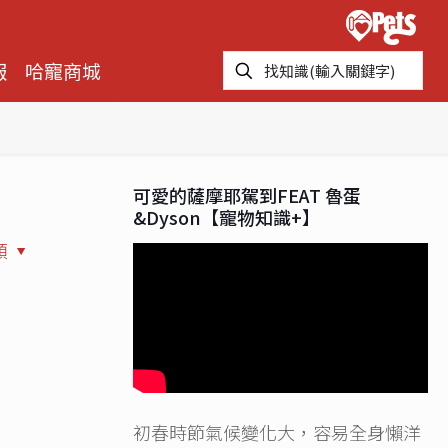
報
哈寵商城
可愛的薩摩耶駕到FEAT 魯蛋
&Dyson【寵物知識+】
類
初春時節氣候變化大，容易全身懶洋