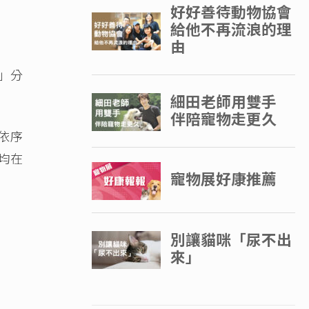
」分
依序
均在