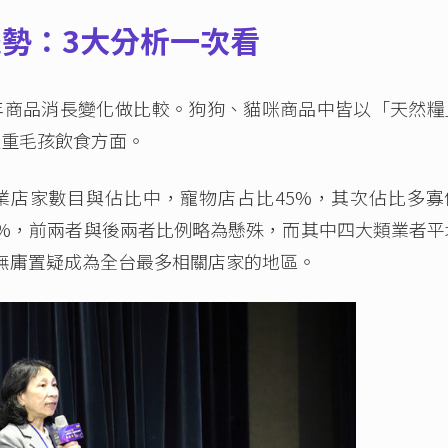
勢：3大分析一次看
3年商品消長變化做比較。狗狗、貓咪商品中皆以「天然糧
注重毛孩飲食方面。
業店家數目與佔比中，寵物店占比45%，其次佔比多寡
7%，前兩者與後兩者比例略為懸殊，而其中四大類業者平
無庸置疑成為全台最多相關店家的地區。