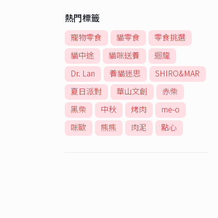
熱門標籤
寵物零食
貓零食
零食挑選
貓中途
貓咪送養
迴龍
Dr. Lan
養貓迷思
SHIRO&MAR
夏日派對
華山文創
赤柴
黑柴
中秋
烤肉
me-o
咪歐
熊熊
肉泥
點心