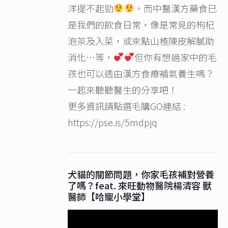
洋提不起勁
，而中醫漢方藥食已
是我們的飲食日常，像是常見的枸杞
泡茶及入菜，或來點山楂陳皮解膩助
消化…等，
但你有想過家中的毛
孩也可以透由漢方食療補氣養生嗎？
一起來聽聽醫生的分享吧！
更多資訊請點選毛購GO連結 :
https://pse.is/5mdpjq
犬貓的關節問題，你家毛孩補對營養
了嗎？feat. 來旺動物醫院楊清容 獸
醫師【哈寵小學堂】