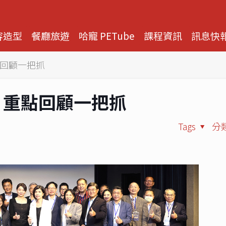
容造型
餐廳旅遊
哈寵 PETube
課程資訊
訊息快
點回顧一把抓
壇 重點回顧一把抓
Tags
分