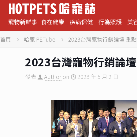
寵物新鮮事
食在健康
疾病保健
行為照護
美
首頁
哈寵 PETube
2023台灣寵物行銷論壇 重
2023台灣寵物行銷論
發表
Author
on
2023 年 5 月 2 日