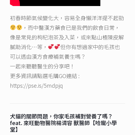
初春時節氣候變化大，容易全身懶洋洋提不起勁
，而中醫漢方藥食已是我們的飲食日常，
像是常見的枸杞泡茶及入菜，或來點山楂陳皮解
膩助消化…等，
但你有想過家中的毛孩也
可以透由漢方食療補氣養生嗎？
一起來聽聽醫生的分享吧！
更多資訊請點選毛購GO連結 :
https://pse.is/5mdpjq
犬貓的關節問題，你家毛孩補對營養了嗎？
feat. 來旺動物醫院楊清容 獸醫師【哈寵小學
堂】