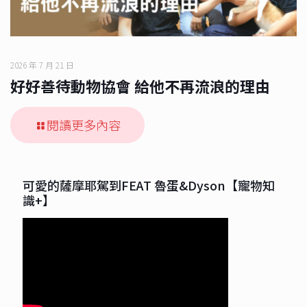
2026 年 7 月 21 日
好好善待動物協會 給他不再流浪的理由
閱讀更多內容
可愛的薩摩耶駕到FEAT 魯蛋&Dyson【寵物知
識+】