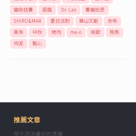
貓咪送養
迴龍
Dr. Lan
養貓迷思
SHIRO&MAR
夏日派對
華山文創
赤柴
黑柴
中秋
烤肉
me-o
咪歐
熊熊
肉泥
點心
推薦文章
帶毛孩消暑前的準備