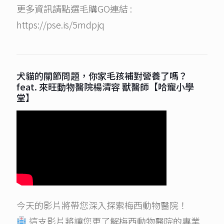
更多資訊請點選毛購GO連結 :
https://pse.is/5mdpjq
犬貓的關節問題，你家毛孩補對營養了嗎？
feat. 來旺動物醫院楊清容 獸醫師【哈寵小學
堂】
今天的影片將帶您深入探索梅西動物醫院！
這支影片將讓您更了解梅西動物醫院的專業