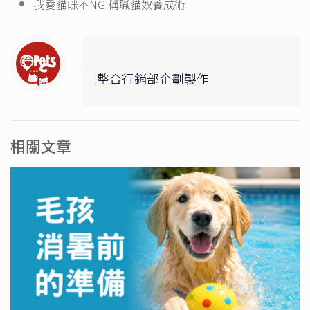
我愛貓咪不NG 稱職貓奴養成術
整合行銷部企劃製作
相關文章