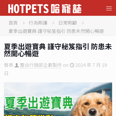
首頁
行為照護
日常照顧
夏季出遊寶典 謹守秘笈指引 防患未然開心暢遊
夏季出遊寶典 謹守秘笈指引 防患未
然開心暢遊
發表
整合行銷部企劃製作
on
2024 年 7 月 19
日