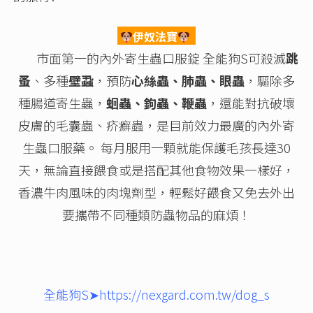
伊奴法寶
市面第一的內外寄生蟲口服錠 全能狗S可殺滅
跳
蚤
、多種
壁蝨
，預防
心絲蟲、肺蟲、眼蟲
，驅除多
種腸道寄生蟲，
蛔蟲、鉤蟲、鞭蟲
，還能對抗破壞
皮膚的毛囊蟲、疥癬蟲，是目前效力最廣的內外寄
生蟲口服藥。 每月服用一顆就能保護毛孩長達30
天，無論直接餵食或是搭配其他食物效果一樣好，
香濃牛肉風味的肉塊劑型，輕鬆好餵食又免去外出
要攜帶不同種類防蟲物品的麻煩！
全能狗S
➤
https://nexgard.com.tw/dog_s