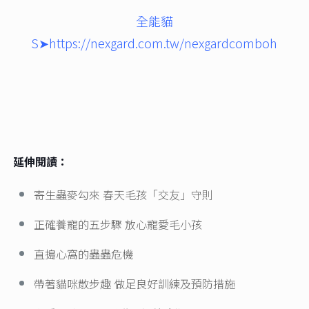
全能貓
S➤
https://nexgard.com.tw/nexgardcomboh
延伸閱讀：
寄生蟲麥勾來 春天毛孩「交友」守則
正確養寵的五步驟 放心寵愛毛小孩
直搗心窩的蟲蟲危機
帶著貓咪散步趣 做足良好訓練及預防措施