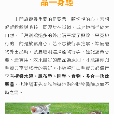
品一身輕
出門旅遊最重要的是要帶一顆愉悅的心，若想
輕輕鬆鬆與毛孩一同漫步在街道，或奔跑徜徉於大
自然，千萬別讓過多的外出清單壞了興致。畢竟旅
行的目的是放鬆身心，若不想被行李拖累，準備寵
物外出品時，就要聰明選擇寵物行李，謹記攜帶必
要、最實用、效果最好的產品為原則，才能讓你跟
毛寶貝享受旅行的美好。小編整理出毛寶貝必備行
李有
摺疊水碗、尿布墊、睡墊、食物、多合一功效
藥品
，也建議事先查詢旅遊地點的動物醫院以備不
時之需。