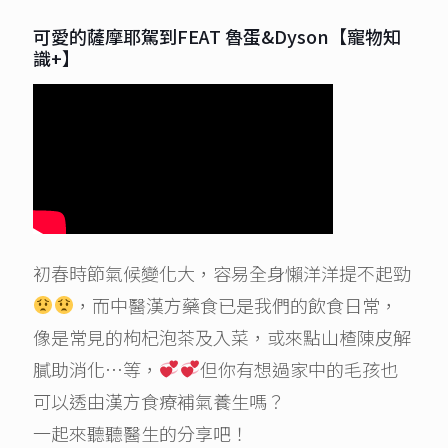
可愛的薩摩耶駕到FEAT 魯蛋&Dyson【寵物知
識+】
初春時節氣候變化大，容易全身懶洋洋提不起勁
，而中醫漢方藥食已是我們的飲食日常，
像是常見的枸杞泡茶及入菜，或來點山楂陳皮解
膩助消化…等，
但你有想過家中的毛孩也
可以透由漢方食療補氣養生嗎？
一起來聽聽醫生的分享吧！