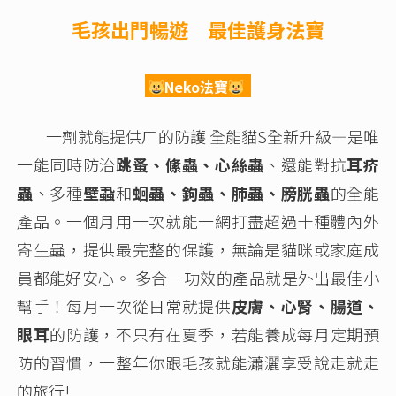
毛孩出門暢遊 最佳護身法寶
Neko法寶
一劑就能提供ㄏ的防護 全能貓S全新升級—是唯
一能同時防治
跳蚤、絛蟲、心絲蟲
、還能對抗
耳疥
蟲
、多種
壁蝨
和
蛔蟲、鉤蟲、肺蟲、膀胱蟲
的全能
產品。一個月用一次就能一網打盡超過十種體內外
寄生蟲，提供最完整的保護，無論是貓咪或家庭成
員都能好安心。 多合一功效的產品就是外出最佳小
幫手！每月一次從日常就提供
皮膚、心腎、腸道、
眼耳
的防護，不只有在夏季，若能養成每月定期預
防的習慣，一整年你跟毛孩就能瀟灑享受說走就走
的旅行!