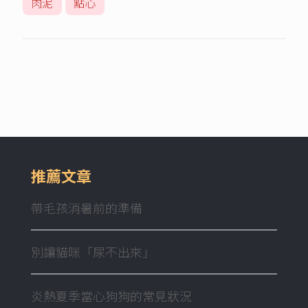
肉泥
點心
推薦文章
帶毛孩消暑前的準備
別讓貓咪「尿不出來」
炎熱夏季當心狗狗的常見狀況