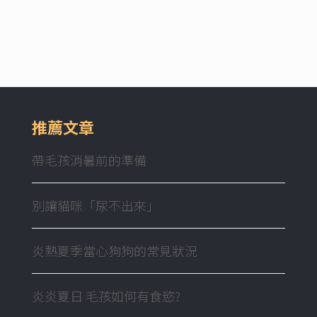
推薦文章
帶毛孩消暑前的準備
別讓貓咪「尿不出來」
炎熱夏季當心狗狗的常見狀況
炎炎夏日 毛孩如何有食慾?