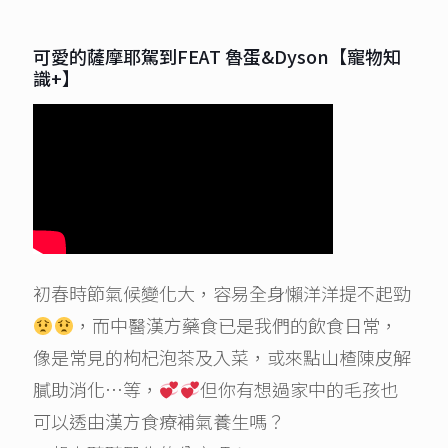
可愛的薩摩耶駕到FEAT 魯蛋&Dyson【寵物知
識+】
初春時節氣候變化大，容易全身懶洋洋提不起勁
，而中醫漢方藥食已是我們的飲食日常，
像是常見的枸杞泡茶及入菜，或來點山楂陳皮解
膩助消化…等，
但你有想過家中的毛孩也
可以透由漢方食療補氣養生嗎？