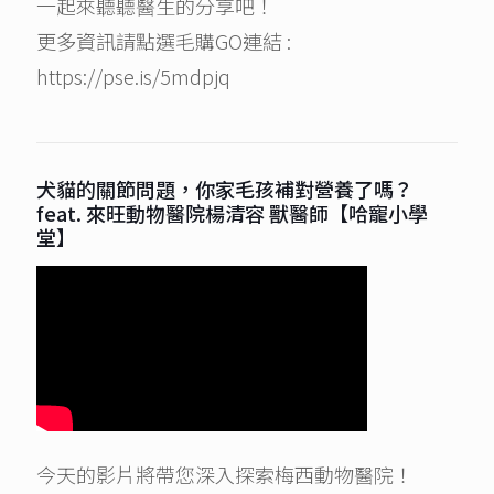
一起來聽聽醫生的分享吧！
更多資訊請點選毛購GO連結 :
https://pse.is/5mdpjq
犬貓的關節問題，你家毛孩補對營養了嗎？
feat. 來旺動物醫院楊清容 獸醫師【哈寵小學
堂】
今天的影片將帶您深入探索梅西動物醫院！