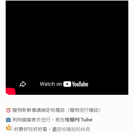
寵物新鮮事請鎖定哈寵誌〈寵物流行雜誌〉
狗狗貓貓食衣住行，就在
哈寵PETube
好康好玩好好看，盡在
哈寵誌粉絲頁