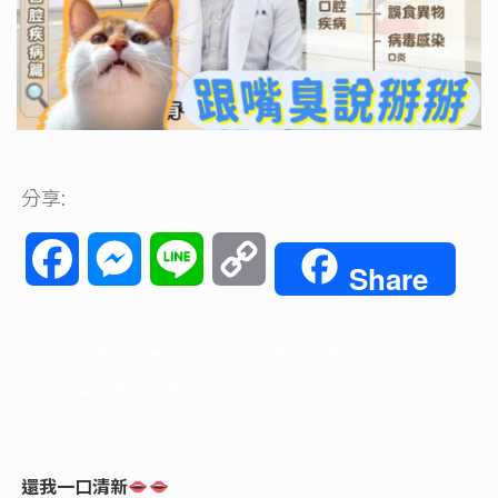
分享:
Facebook
Messenger
Line
Copy
Share
Link
關鍵字：貓口腔疾病,牙周病,牙齦炎,牙結石,病毒感染,口臭,口炎,貓咪嘴巴臭臭的,洗
牙,貓刷牙,貓吞食異物,口腔腫瘤,免疫能力,腎臟病,口腔潰瘍,潔牙骨,全國動物醫院,發
炎紅腫
還我一口清新