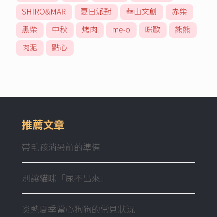
SHIRO&MAR
夏日派對
華山文創
赤柴
黑柴
中秋
烤肉
me-o
咪歐
熊熊
肉泥
點心
推薦文章
帶毛孩消暑前的準備
別讓貓咪「尿不出來」
炎熱夏季當心狗狗的常見狀況