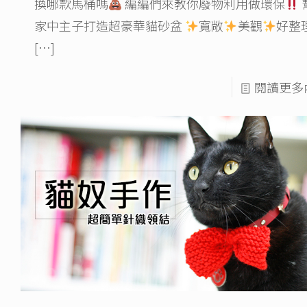
換哪款馬桶嗎
編編們來教你廢物利用做環保
家中主子打造超豪華貓砂盆
寬敞
美觀
好整
[…]
閱讀更多