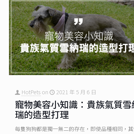
HotPets
on
2021 年 5 月 6 日
寵物美容小知識：貴族氣質雪
瑞的造型打理
每隻狗狗都是獨一無二的存在，即使品種相同，其