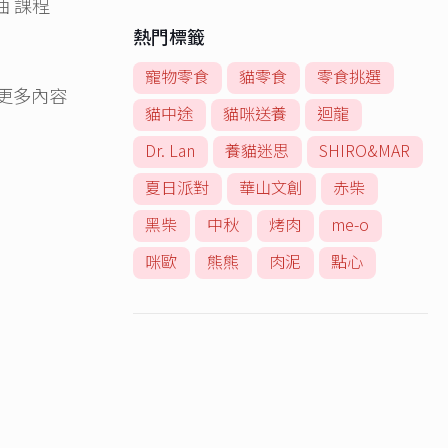
油 課程
熱門標籤
寵物零食
貓零食
零食挑選
更多內容
貓中途
貓咪送養
迴龍
Dr. Lan
養貓迷思
SHIRO&MAR
夏日派對
華山文創
赤柴
黑柴
中秋
烤肉
me-o
咪歐
熊熊
肉泥
點心