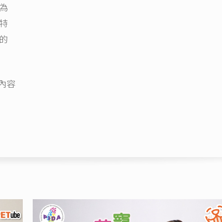
為
特
的
內容