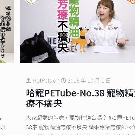
HotPets
on
2018 年 10 月 1 日
哈寵PETube-No.38 寵物
療不癢央
盆
大家都愛的芳療，寵物也適合嗎？ #哈寵PETub
咪
38集 寵物精油芳療不癢央 請來專業芳療師來