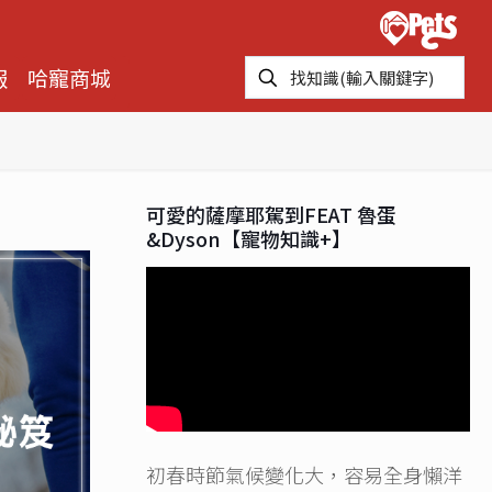
報
哈寵商城
可愛的薩摩耶駕到FEAT 魯蛋
&Dyson【寵物知識+】
初春時節氣候變化大，容易全身懶洋