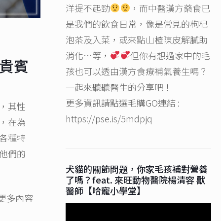
洋提不起勁
，而中醫漢方藥食已
是我們的飲食日常，像是常見的枸杞
泡茶及入菜，或來點山楂陳皮解膩助
消化…等，
但你有想過家中的毛
貴賓
孩也可以透由漢方食療補氣養生嗎？
一起來聽聽醫生的分享吧！
更多資訊請點選毛購GO連結 :
，其性
https://pse.is/5mdpjq
，在為
各種特
他們的
犬貓的關節問題，你家毛孩補對營養
了嗎？feat. 來旺動物醫院楊清容 獸
醫師【哈寵小學堂】
更多內容