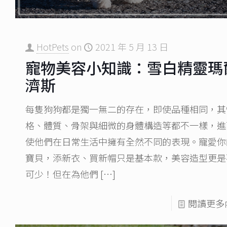
HotPets
on
2021 年 5 月 13 日
寵物美容小知識：雪白精靈瑪
濟斯
每隻狗狗都是獨一無二的存在，即使品種相同，其
格、體質、骨架與細微的身體構造等都不一樣，進
使他們在日常生活中擁有全然不同的表現。寵愛你
寶貝，添新衣、買新帽只是基本款，美容造型更是
可少！但在為他們
[…]
閱讀更多