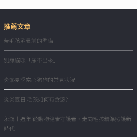
推薦文章
帶毛孩消暑前的準備
別讓貓咪「尿不出來」
炎熱夏季當心狗狗的常見狀況
炎炎夏日 毛孩如何有食慾?
永鴻十週年 從動物健康守護者，走向毛孩精準照護新
時代