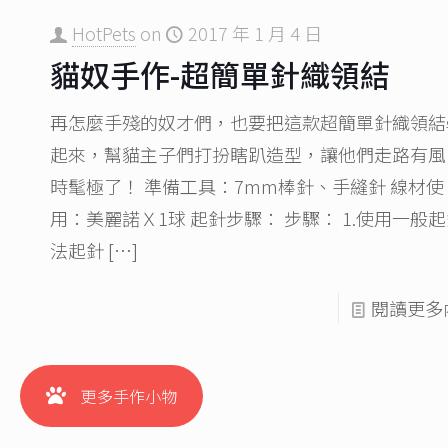
HotPets
on
2017 年 1 月 4 日
貓奴手作-超簡單針織領結
再怎麼手殘的奴才們，也要把這款超簡單針織領結
起來，幫貓主子們打扮瞎趴造型，讓他們走路有風
時髦極了！ 準備工具：7mm棒針、手縫針 線材使
用：美麗諾Ｘ1球 起針步驟： 步驟： 1.使用一般
法起針
[…]
閱讀更多
更多手作小物