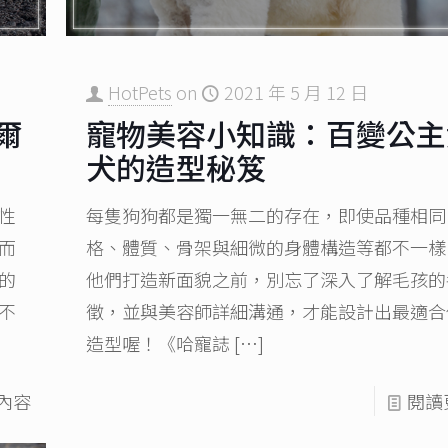
HotPets
on
2021 年 5 月 12 日
爾
寵物美容小知識：百變公主
犬的造型秘笈
性
每隻狗狗都是獨一無二的存在，即使品種相同
而
格、體質、骨架與細微的身體構造等都不一樣
的
他們打造新面貌之前，別忘了深入了解毛孩的
不
徵，並與美容師詳細溝通，才能設計出最適合
造型喔！《哈寵誌
[…]
內容
閱讀