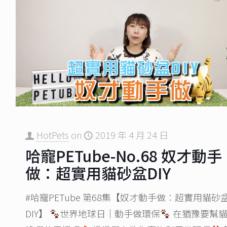
HotPets
on
2019 年 4 月 24 日
哈寵PETube-No.68 奴才動手
做：超實用貓砂盆DIY
#哈寵PETube 第68集【奴才動手做：超實用貓砂
DIY】
世界地球日｜動手做環保
在猶豫要幫貓