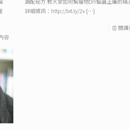
幫
調配秘方 教大家如何幫寵物DIY驅蟲止癢的精
理
詳細資訊：http://bit.ly/2v
[…]
閱讀
內容