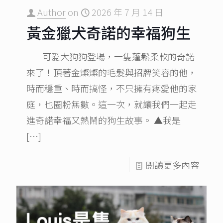
Author
on
2026 年 7 月 14 日
黃金獵犬奇諾的幸福狗生
可愛大狗狗登場，一隻蓬鬆柔軟的奇諾
來了！頂著金燦燦的毛髮與招牌笑容的他，
時而穩重、時而搞怪，不只擁有疼愛他的家
庭，也圈粉無數。這一次，就讓我們一起走
進奇諾幸福又熱鬧的狗生故事。 ▲我是
[…]
閱讀更多內容