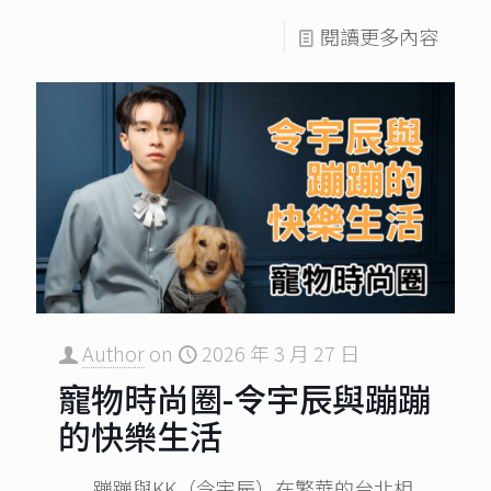
閱讀更多內容
Author
on
2026 年 3 月 27 日
寵物時尚圈-令宇辰與蹦蹦
的快樂生活
蹦蹦與KK（令宇辰）在繁華的台北相