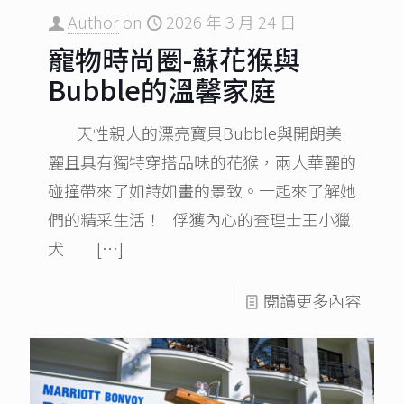
Author
on
2026 年 3 月 24 日
寵物時尚圈-蘇花猴與
Bubble的溫馨家庭
天性親人的漂亮寶貝Bubble與開朗美
麗且具有獨特穿搭品味的花猴，兩人華麗的
碰撞帶來了如詩如畫的景致。一起來了解她
們的精采生活！ 俘獲內心的查理士王小獵
犬
[…]
閱讀更多內容