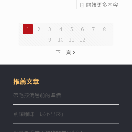
閱讀更多內容
1
2
3
4
5
6
7
8
9
10
11
12
下一頁
推薦文章
帶毛孩消暑前的準備
別讓貓咪「尿不出來」