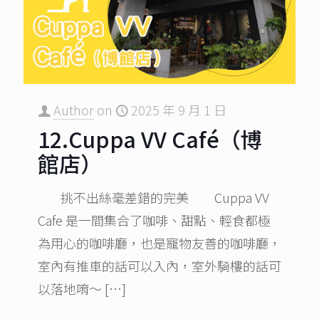
Author
on
2025 年 9 月 1 日
12.Cuppa VV Café（博
館店）
挑不出絲毫差錯的完美 Cuppa VV
Cafe 是一間集合了咖啡、甜點、輕食都極
為用心的咖啡廳，也是寵物友善的咖啡廳，
室內有推車的話可以入內，室外騎樓的話可
以落地唷～
[…]