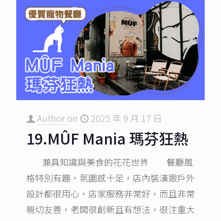
Author
on
2025 年 9 月 17 日
19.MÛF Mania 瑪芬狂熱
兼具知識與美食的花花世界 餐廳風
格特別有趣，氛圍感十足，店內裝潢跟戶外
設計都很用心，店家服務非常好，而且非常
親切友善，老闆很創新且有想法，很注重大