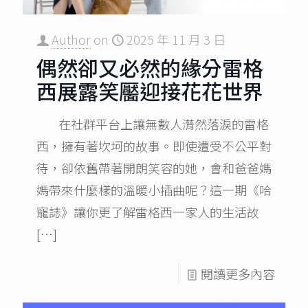
Author
on
2025 年 11 月 3 日
偶然卻又必然的緣分雷格
西展露笑靨迎接花花世界
在社群平台上讓無數人潸然落淚的雷格
西，擁有著坎坷的故事。即使遭受不公平對
待，卻依舊帶著開朗笑容的她，會和爸爸媽
媽帶來什麼樣的溫暖小插曲呢？這一期《哈
寵誌》讓你更了解雷格西一家人的生活故
[…]
閱讀更多內容