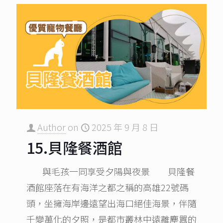
Author
on
2025 年 9 月 8 日
15.貝隆餐酒館
與毛孩一同享受夕陽與夜景 貝隆餐
酒館座落在有海洋之都之稱的高雄22號碼
頭，坐擁海岸邊遠望出海口絕佳海景，伴隨
千變萬化的夕照，是都市叢林中遠離塵囂的