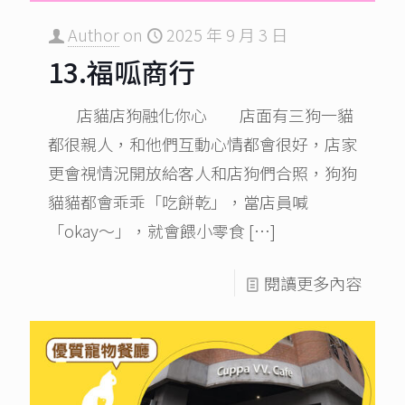
Author
on
2025 年 9 月 3 日
13.福呱商行
店貓店狗融化你心 店面有三狗一貓
都很親人，和他們互動心情都會很好，店家
更會視情況開放給客人和店狗們合照，狗狗
貓貓都會乖乖「吃餅乾」，當店員喊
「okay～」，就會餵小零食
[…]
閱讀更多內容