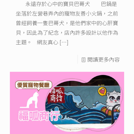
永遠存於心中的寶貝巴哥犬 巴鍋是
坐落於左營巷弄內的寵物友善小火鍋，之前
曾經飼養一隻巴哥犬，是他們家中的心肝寶
貝，因此為了紀念，店內許多設計以他作為
主題。 網友真心
[…]
閱讀更多內容