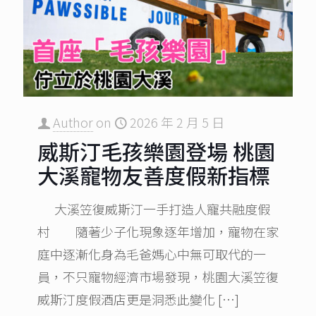
Author
on
2026 年 2 月 5 日
威斯汀毛孩樂園登場 桃園
大溪寵物友善度假新指標
大溪笠復威斯汀一手打造人寵共融度假
村 隨著少子化現象逐年增加，寵物在家
庭中逐漸化身為毛爸媽心中無可取代的一
員，不只寵物經濟市場發現，桃園大溪笠復
威斯汀度假酒店更是洞悉此變化
[…]