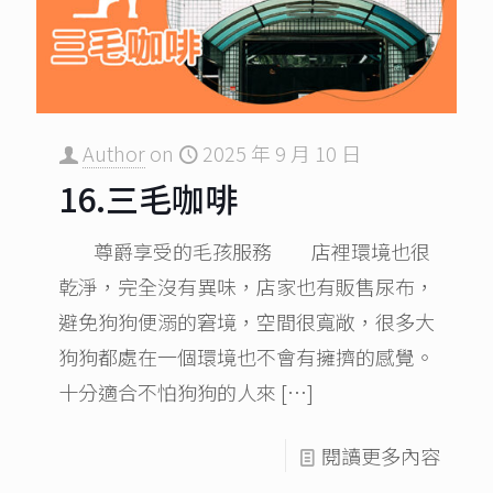
Author
on
2025 年 9 月 10 日
16.三毛咖啡
尊爵享受的毛孩服務 店裡環境也很
乾淨，完全沒有異味，店家也有販售尿布，
避免狗狗便溺的窘境，空間很寬敞，很多大
狗狗都處在一個環境也不會有擁擠的感覺。
十分適合不怕狗狗的人來
[…]
閱讀更多內容