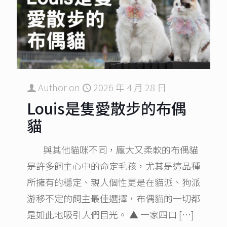
Author
on
2026 年 4 月 28 日
Louis是隻愛散步的布偶
貓
與其他貓咪不同，龐大又柔軟的布偶貓
是許多飼主心中的命定毛孩，尤其是這品種
所擁有的穩定、親人個性更是在貓派、狗派
游移不定的飼主最佳選擇，布偶貓的一切都
是如此地吸引人們目光。 ▲ 一家四口
[…]