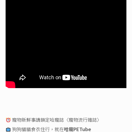
寵物新鮮事請鎖定哈寵誌〈寵物流行雜誌〉
狗狗貓貓食衣住行，就在
哈寵PETube