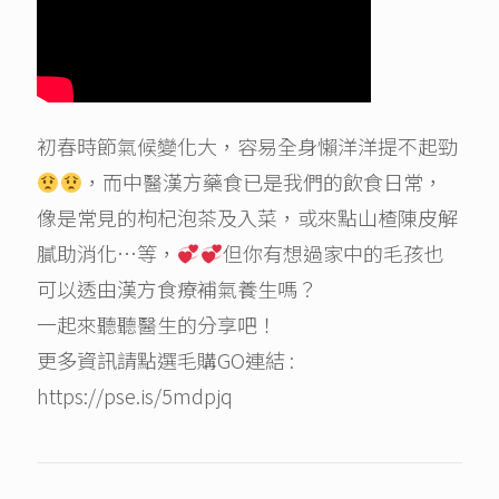
初春時節氣候變化大，容易全身懶洋洋提不起勁
，而中醫漢方藥食已是我們的飲食日常，
像是常見的枸杞泡茶及入菜，或來點山楂陳皮解
膩助消化…等，
但你有想過家中的毛孩也
可以透由漢方食療補氣養生嗎？
一起來聽聽醫生的分享吧！
更多資訊請點選毛購GO連結 :
https://pse.is/5mdpjq