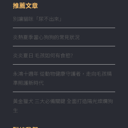
推薦文章
別讓貓咪「尿不出來」
炎熱夏季當心狗狗的常見狀況
炎炎夏日 毛孩如何有食慾?
永鴻十週年 從動物健康守護者，走向毛孩精
準照護新時代
黃金獵犬 三大必備關鍵 全面打造陽光燦爛狗
生