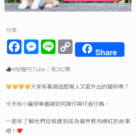
分享:
Facebook
Messenger
Line
Copy
Share
Link
#哈寵PETube
｜第262集
大家有看過這麼親人又愛外出的貓咪嗎？
今天哈小編榮幸邀請到阿蹼仔與仔爸仔媽，
一起來了解他們從相遇到成為貓界鮮肉網紅的故事
吧！