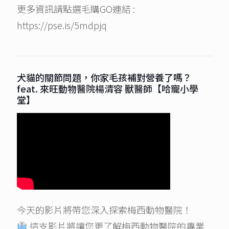
更多資訊請點選毛購GO連結 :
https://pse.is/5mdpjq
犬貓的關節問題，你家毛孩補對營養了嗎？
feat. 來旺動物醫院楊清容 獸醫師【哈寵小學
堂】
今天的影片將帶您深入探索梅西動物醫院！
這支影片將讓您更了解梅西動物醫院的專業