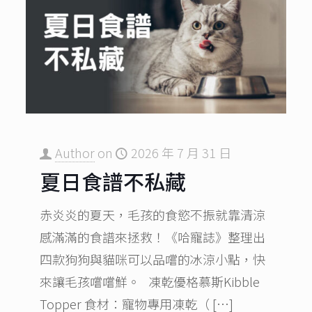
Author
on
2026 年 7 月 31 日
夏日食譜不私藏
赤炎炎的夏天，毛孩的食慾不振就靠清涼
感滿滿的食譜來拯救！《哈寵誌》整理出
四款狗狗與貓咪可以品嚐的冰涼小點，快
來讓毛孩嚐嚐鮮。 凍乾優格慕斯Kibble
Topper 食材：寵物專用凍乾（
[…]