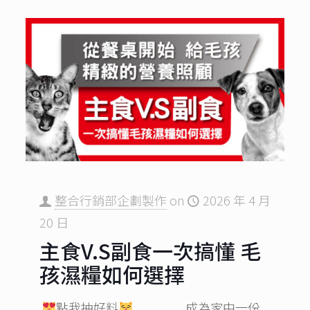
整合行銷部企劃製作
on
2026 年 4 月
20 日
主食V.S副食一次搞懂 毛
孩濕糧如何選擇
點我抽好料
成為家中一份