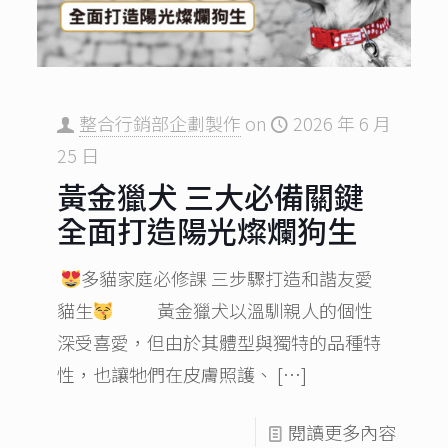
整合行銷部企劃製作
on
2026 年 6 月
25 日
黃金獵犬 三大必備關鍵
全面打造陽光燦爛狗生
多貓家庭必修課 三步驟打造和諧友愛
貓生
黃金獵犬以溫馴親人的個性
深受喜愛，但由於其體型與獨特的品種特
性，也讓牠們在皮膚照護、
[…]
閱讀更多內容