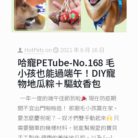
HotPets
on
2021 年 6 月 16 日
哈寵PETube-No.168 毛
小孩也能過端午！DIY寵
物地瓜粽＋驅蚊香包
一年一度的端午佳節到啦
現在防疫期
間不宜出門啪啪造！ 那跟毛小孩窩在家，
要怎麼慶祝呢？ – 奴才們雙手動起來
只
需要簡單的幾樣材料，就能幫親愛的寶貝
手工製作 健康的美味地瓜粽，以及
[…]