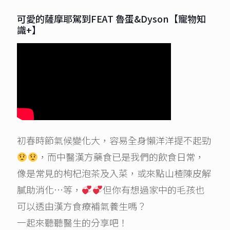
可愛的薩摩耶駕到FEAT 魯蛋&Dyson【寵物知
識+】
初春時節氣候變化大，容易全身懶洋洋提不起勁
，而中醫漢方藥食已是我們的飲食日常，
像是常見的枸杞泡茶及入菜，或來點山楂陳皮解
膩助消化…等，
但你有想過家中的毛孩也
可以透由漢方食療補氣養生嗎？
一起來聽聽醫生的分享吧！