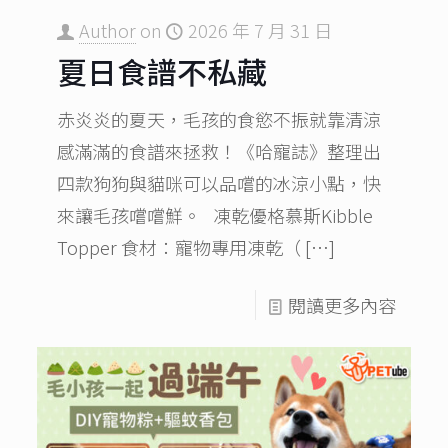
Author
on
2026 年 7 月 31 日
夏日食譜不私藏
赤炎炎的夏天，毛孩的食慾不振就靠清涼
感滿滿的食譜來拯救！《哈寵誌》整理出
四款狗狗與貓咪可以品嚐的冰涼小點，快
來讓毛孩嚐嚐鮮。 凍乾優格慕斯Kibble
Topper 食材：寵物專用凍乾（
[…]
閱讀更多內容