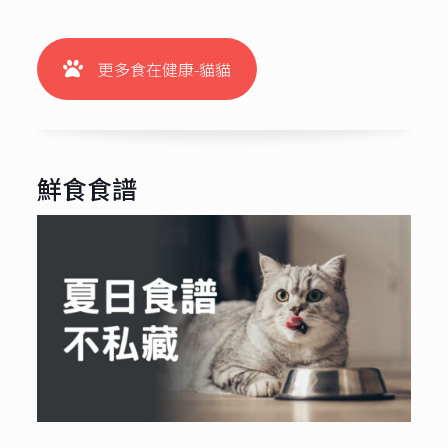
更多食在健康-貓貓
鮮食食譜