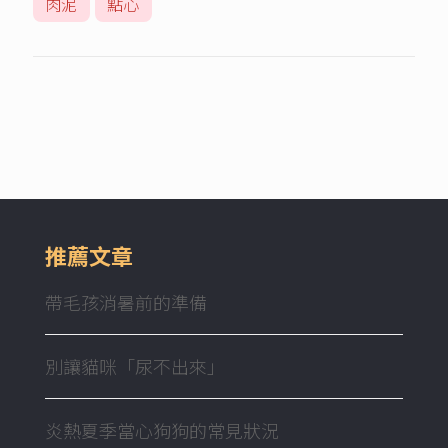
肉泥
點心
推薦文章
帶毛孩消暑前的準備
別讓貓咪「尿不出來」
炎熱夏季當心狗狗的常見狀況