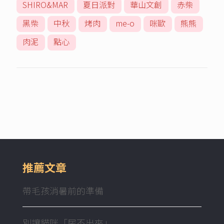
SHIRO&MAR
夏日派對
華山文創
赤柴
黑柴
中秋
烤肉
me-o
咪歐
熊熊
肉泥
點心
推薦文章
帶毛孩消暑前的準備
別讓貓咪「尿不出來」