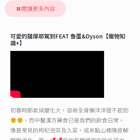
閱讀更多內容
可愛的薩摩耶駕到FEAT 魯蛋&Dyson【寵物知
識+】
初春時節氣候變化大，容易全身懶洋洋提不起勁
，而中醫漢方藥食已是我們的飲食日常，
像是常見的枸杞泡茶及入菜，或來點山楂陳皮解