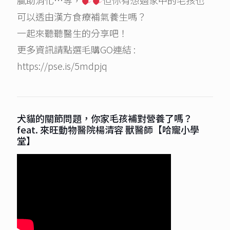
膩助消化…等，
但你有想過家中的毛孩也
可以透由漢方食療補氣養生嗎？
一起來聽聽醫生的分享吧！
更多資訊請點選毛購GO連結 :
https://pse.is/5mdpjq
犬貓的關節問題，你家毛孩補對營養了嗎？
feat. 來旺動物醫院楊清容 獸醫師【哈寵小學
堂】