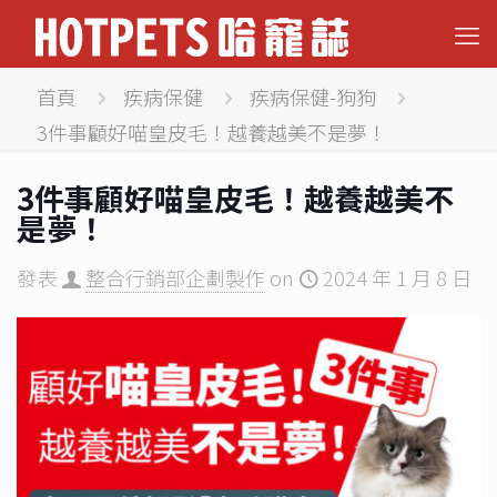
首頁
疾病保健
疾病保健-狗狗
3件事顧好喵皇皮毛！越養越美不是夢！
3件事顧好喵皇皮毛！越養越美不
是夢！
發表
整合行銷部企劃製作
on
2024 年 1 月 8 日