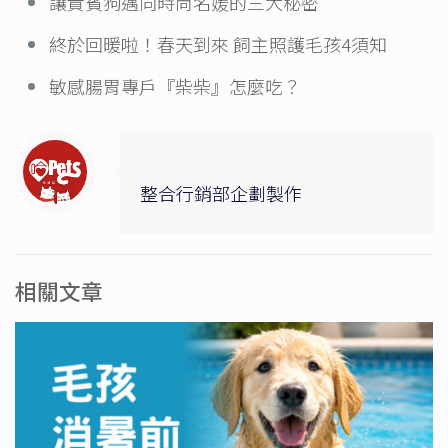
讓貴賓狗邁向時尚名媛的三大秘密
終於回暖啦！春天到來 飼主照護毛孩4須知
敏感腸胃專戶『柴柴』怎麼吃？
整合行銷部企劃製作
相關文章