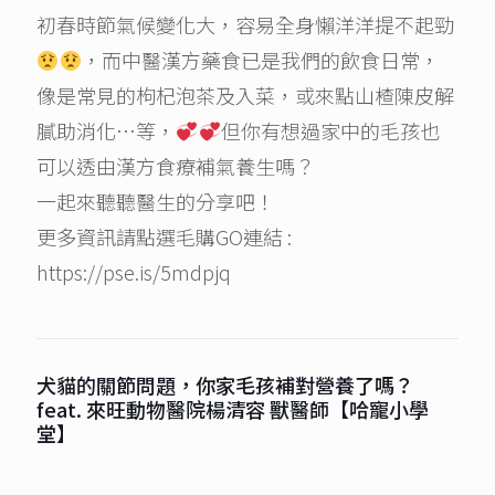
初春時節氣候變化大，容易全身懶洋洋提不起勁
，而中醫漢方藥食已是我們的飲食日常，
像是常見的枸杞泡茶及入菜，或來點山楂陳皮解
膩助消化…等，
但你有想過家中的毛孩也
可以透由漢方食療補氣養生嗎？
一起來聽聽醫生的分享吧！
更多資訊請點選毛購GO連結 :
https://pse.is/5mdpjq
犬貓的關節問題，你家毛孩補對營養了嗎？
feat. 來旺動物醫院楊清容 獸醫師【哈寵小學
堂】