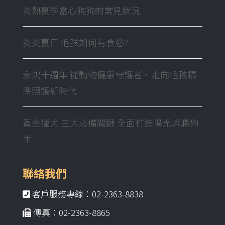
炎熱夏季當心狗狗的常見狀況
炎炎夏日 毛孩如何有食慾?
永鴻十週年 從動物健康守護者，走向毛孩精
準照護新時代
黃金獵犬 三大必備關鍵 全面打造陽光燦爛狗
生
聯絡我們
客戶服務專線：02-2363-8838
傳真：02-2363-8865