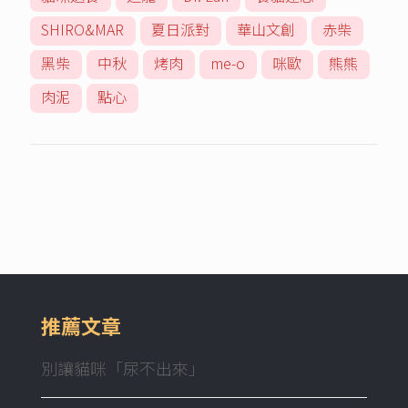
SHIRO&MAR
夏日派對
華山文創
赤柴
黑柴
中秋
烤肉
me-o
咪歐
熊熊
肉泥
點心
推薦文章
別讓貓咪「尿不出來」