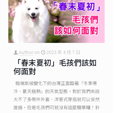
Author
on
2023 年 4 月 7 日
「春末夏初」毛孩們該如
何面對
極端氣候變化下的台灣正面臨著「冬季寒
冷、夏天極熱」的天氣型態，對於我們來說
大不了多帶件外套、洋蔥式穿搭就可以安然
度過，但是毛孩們可就沒有這麼簡單囉！針