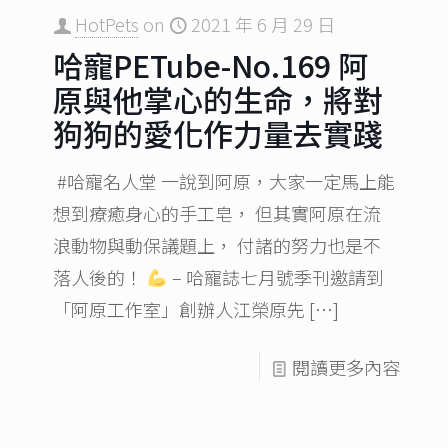
HotPets
on
2021 年 6 月 29 日
哈寵PETube-No.169 阿
原與他掌心的生命，將對
狗狗的愛化作力量去實踐
#哈寵名人堂 一說到阿原，大家一定馬上能
想到療癒身心的手工皂， 但其實阿原在流
浪動物與動保議題上， 付諸的努力也是不
落人後的！
– 哈寵誌七月號季刊邀請到
「阿原工作室」創辦人江榮原先
[…]
閱讀更多內容