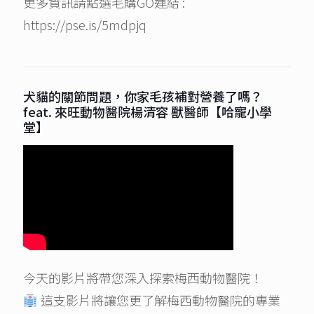
更多資訊請點選毛購GO連結 :
https://pse.is/5mdpjq
犬貓的關節問題，你家毛孩補對營養了嗎？
feat. 來旺動物醫院楊清容 獸醫師【哈寵小學
堂】
今天的影片將帶您深入探索梅西動物醫院！
這支影片將讓您更了解梅西動物醫院的專業