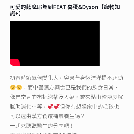
可愛的薩摩耶駕到FEAT 魯蛋&Dyson【寵物知
識+】
初春時節氣候變化大，容易全身懶洋洋提不起勁
，而中醫漢方藥食已是我們的飲食日常，
像是常見的枸杞泡茶及入菜，或來點山楂陳皮解
膩助消化…等，
但你有想過家中的毛孩也
可以透由漢方食療補氣養生嗎？
一起來聽聽醫生的分享吧！