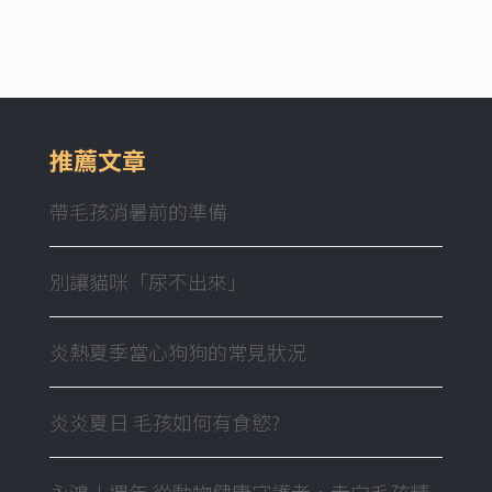
推薦文章
帶毛孩消暑前的準備
別讓貓咪「尿不出來」
炎熱夏季當心狗狗的常見狀況
炎炎夏日 毛孩如何有食慾?