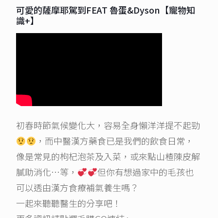
可愛的薩摩耶駕到FEAT 魯蛋&Dyson【寵物知
識+】
初春時節氣候變化大，容易全身懶洋洋提不起勁
，而中醫漢方藥食已是我們的飲食日常，
像是常見的枸杞泡茶及入菜，或來點山楂陳皮解
膩助消化…等，
但你有想過家中的毛孩也
可以透由漢方食療補氣養生嗎？
一起來聽聽醫生的分享吧！