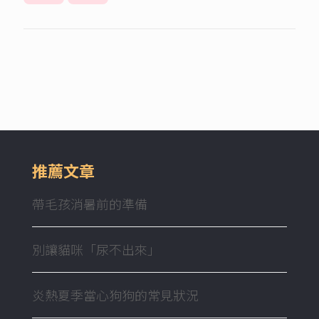
推薦文章
帶毛孩消暑前的準備
別讓貓咪「尿不出來」
炎熱夏季當心狗狗的常見狀況