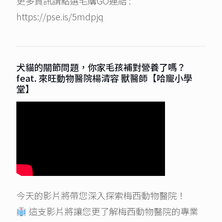
更多資訊請點選毛購GO連結 :
https://pse.is/5mdpjq
犬貓的關節問題，你家毛孩補對營養了嗎？
feat. 來旺動物醫院楊清容 獸醫師【哈寵小學
堂】
今天的影片將帶您深入探索梅西動物醫院！
這支影片將讓您更了解梅西動物醫院的專業