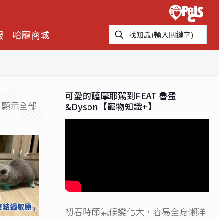
報
哈寵商城
可愛的薩摩耶駕到FEAT 魯蛋
顯示全部
&Dyson【寵物知識+】
初春時節氣候變化大，容易全身懶洋