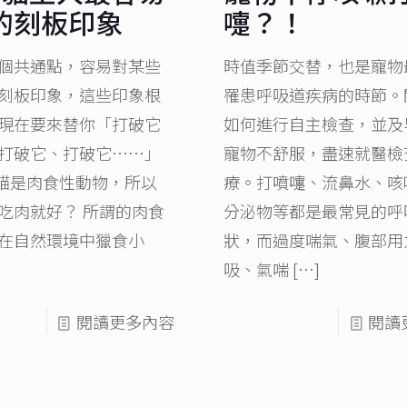
的刻板印象
嚏？！
個共通點，容易對某些
時值季節交替，也是寵物
刻板印象，這些印象根
罹患呼吸道疾病的時節。
現在要來替你「打破它
如何進行自主檢查，並及
打破它、打破它⋯⋯」
寵物不舒服，盡速就醫檢
貓貓是肉食性動物，所以
療。打噴嚏、流鼻水、咳
吃肉就好？ 所謂的肉食
分泌物等都是最常見的呼
在自然環境中獵食小
狀，而過度喘氣、腹部用
吸、氣喘
[…]
閱讀更多內容
閱讀