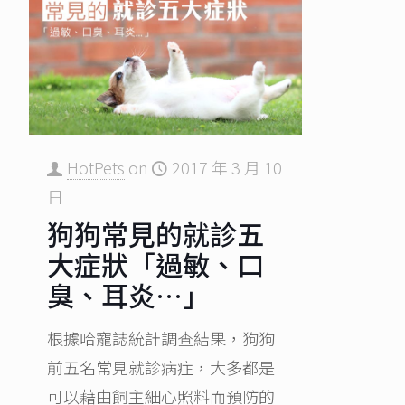
HotPets
on
2017 年 3 月 10
日
狗狗常見的就診五
大症狀「過敏、口
臭、耳炎…」
根據哈寵誌統計調查結果，狗狗
前五名常見就診病症，大多都是
可以藉由飼主細心照料而預防的