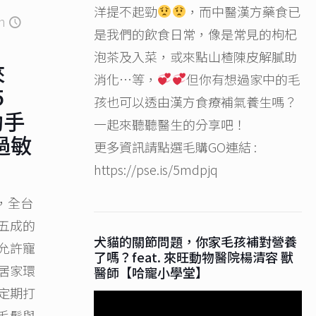
洋提不起勁
，而中醫漢方藥食已
n
是我們的飲食日常，像是常見的枸杞
泡茶及入菜，或來點山楂陳皮解膩助
來
消化…等，
但你有想過家中的毛
5
孩也可以透由漢方食療補氣養生嗎？
動手
一起來聽聽醫生的分享吧！
過敏
更多資訊請點選毛購GO連結 :
https://pse.is/5mdpjq
出，全台
五成的
犬貓的關節問題，你家毛孩補對營養
允許寵
了嗎？feat. 來旺動物醫院楊清容 獸
居家環
醫師【哈寵小學堂】
定期打
毛髮與