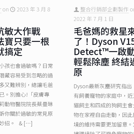
r
on
2023 年 3 月 8
整合行銷部企劃製作
o
2022 年 7 月 1 日
抗敏大作戰
毛爸媽的救星
法寶只要一根
了！Dyson V1
就搞定
Detect™一啟
輕鬆除塵 終結
小孩也會過敏嗎？日常
原
潛藏容易受到忽略的過
多又難辨別，總讓毛爸
Dyson最新灰塵研究指
已。別擔心!「皮膚專
有飼養寵物的家庭中，近
莉動物醫院院長蔡曼琳
貓飼主和四成的狗飼主會
訴你關於過敏的常見原
物在家裡自由走動，因此
妙招。 &
[…]
境的維持需要更加留意。
掃環境除了可避免寵物的