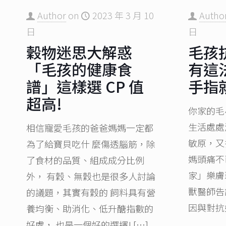
Author
on
2023 年 3 月 10
Autho
日
日
穀物迷思大解惑
毛孩
「毛孩的健康食
有這
譜」這樣選 CP 值
手指
超高!
你家的毛
生活處處
相信寵愛毛孩的爸爸媽媽一定都
敏原，又
為了給寶貝吃什 麼傷透腦筋，除
媽頭痛不
了食材的品質、組成成分比例
家」樂膚
外， 有穀、無穀也是很多人討論
獸醫師告
的議題，其實有穀的 飼料具有營
因與對抗
養均衡、助消化、低升醣指數的
好處， 也是一個好的選擇!
[…]