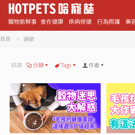
寵物新鮮事
食在健康
疾病保健
行為照護
美
首頁
過敏
篩選
分類
Tags
作者