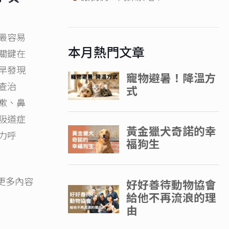
最容易
本月熱門文章
關鍵在
早發現
查治
嗽、鼻
吸道症
力呼
更多內容