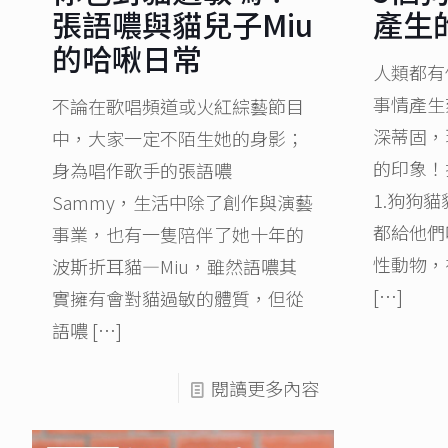
張語噥與貓兒子Miu
產生
的哈啾日常
人類都有
事情產生
不論在歌唱頻道或火紅綜藝節目
深蒂固，
中，大家一定不陌生她的身影；
的印象！
身為唱作歌手的張語噥
1.狗狗
Sammy，生活中除了創作與演藝
都給他們
事業，也有一隻陪伴了她十年的
性動物，
波斯折耳貓—Miu，雖然語噥其
[…]
實擁有會對貓過敏的體質，但從
語噥
[…]
閱讀更多內容