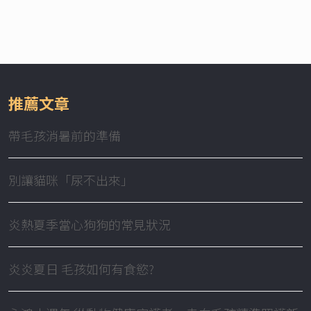
推薦文章
帶毛孩消暑前的準備
別讓貓咪「尿不出來」
炎熱夏季當心狗狗的常見狀況
炎炎夏日 毛孩如何有食慾?