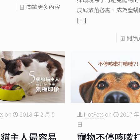
閱讀更多內容
皮屑散落各處、成為塵螨
[…]
閱讀
ts
on
2018 年 2 月 5
HotPets
on
2017 年
日
狗貓主人最容易
寵物不停咳嗽