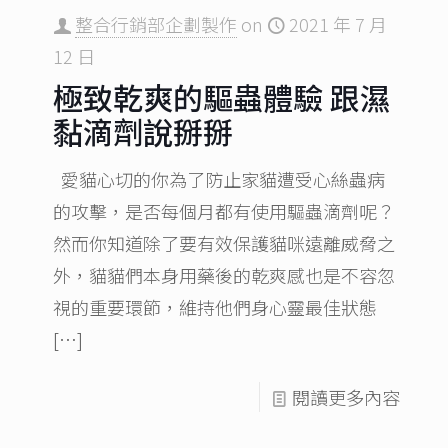
整合行銷部企劃製作
on
2021 年 7 月
12 日
極致乾爽的驅蟲體驗 跟濕
黏滴劑說掰掰
愛貓心切的你為了防止家貓遭受心絲蟲病
的攻擊，是否每個月都有使用驅蟲滴劑呢？
然而你知道除了要有效保護貓咪遠離威脅之
外，貓貓們本身用藥後的乾爽感也是不容忽
視的重要環節，維持他們身心靈最佳狀態
[…]
閱讀更多內容