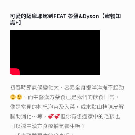
可愛的薩摩耶駕到FEAT 魯蛋&Dyson【寵物知
識+】
初春時節氣候變化大，容易全身懶洋洋提不起勁
，而中醫漢方藥食已是我們的飲食日常，
像是常見的枸杞泡茶及入菜，或來點山楂陳皮解
膩助消化…等，
但你有想過家中的毛孩也
可以透由漢方食療補氣養生嗎？