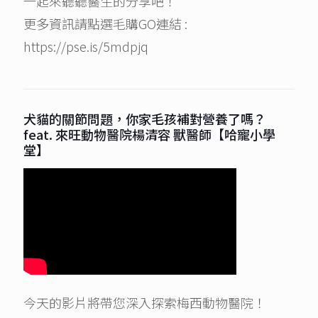
一起來聽聽醫生的分享吧！
更多資訊請點選毛購GO連結 :
https://pse.is/5mdpjq
犬貓的關節問題，你家毛孩補對營養了嗎？
feat. 來旺動物醫院楊清容 獸醫師【哈寵小學
堂】
今天的影片將帶您深入探索梅西動物醫院！