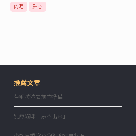
肉泥
點心
推薦文章
帶毛孩消暑前的準備
別讓貓咪「尿不出來」
炎熱夏季當心狗狗的常見狀況