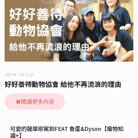
2026 年 7 月 21 日
好好善待動物協會 給他不再流浪的理由
閱讀更多內容
可愛的薩摩耶駕到FEAT 魯蛋&Dyson【寵物知
識+】