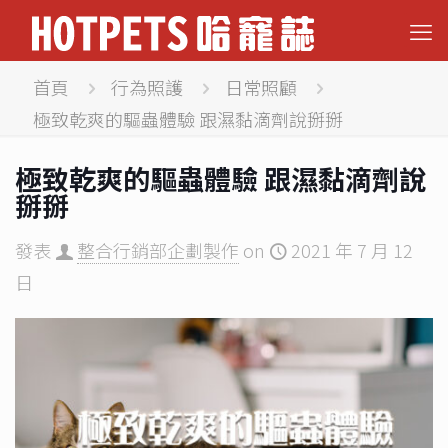
首頁
行為照護
日常照顧
極致乾爽的驅蟲體驗 跟濕黏滴劑說掰掰
極致乾爽的驅蟲體驗 跟濕黏滴劑說
掰掰
發表
整合行銷部企劃製作
on
2021 年 7 月 12
日