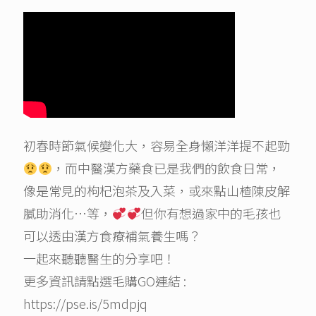
初春時節氣候變化大，容易全身懶洋洋提不起勁
，而中醫漢方藥食已是我們的飲食日常，
像是常見的枸杞泡茶及入菜，或來點山楂陳皮解
膩助消化…等，
但你有想過家中的毛孩也
可以透由漢方食療補氣養生嗎？
一起來聽聽醫生的分享吧！
更多資訊請點選毛購GO連結 :
https://pse.is/5mdpjq