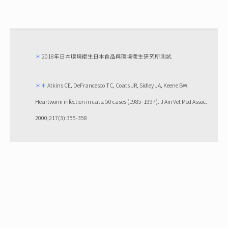
＊
2018年日本環境衛生日本食品與環境衛生研究所測試
＊＊
Atkins CE, DeFrancesco TC, Coats JR, Sidley JA, Keene BW.
Heartworm infection in cats: 50 cases (1985-1997). J Am Vet Med Assoc.
2000;217(3):355-358