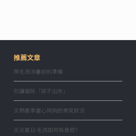
推薦文章
帶毛孩消暑前的準備
別讓貓咪「尿不出來」
炎熱夏季當心狗狗的常見狀況
炎炎夏日 毛孩如何有食慾?