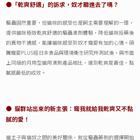
●
「乾爽舒適」的訴求，奴才聽進去了嗎？
驅蟲固然重要，但貓咪的感受也是飼主需要理解的一環，
提供貓咪極致乾爽舒適的驅蟲滴劑體驗，降低貓咪投藥後
的異物不適感，能讓貓咪感受到奴才寵愛有加的心情。碩
騰寵愛PLUS經日本食品與環境衛生研究所測試後，與市面
上同級的月用型貓用滴劑產品相比，達到乾爽度最佳，黏
膩感最低的成效。
● 貓群站出來的新主張：寵我就給我乾爽又不黏
膩的愛！
貓主子與貓奴之間的美好關係，就從驅蟲藥劑的選擇開始