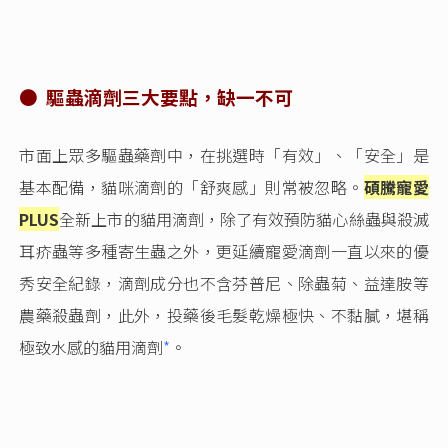
●
驅蟲滴劑三大要點，缺一不可
市面上眾多驅蟲藥劑中，在挑選時「有效」、「安全」是
基本配備，貓咪滴劑的「舒爽感」則常被忽略。
碩騰寵愛
PLUS
全新上市的貓用滴劑，除了有效預防貓心絲蟲與殺滅
耳疥蟲等多種寄生蟲之外，更延續寵愛滴劑一直以來的優
秀安全紀錄，滴劑成分也不含芬普尼、除蟲菊、益達胺等
農藥殺蟲劑，此外，投藥後毛髮乾燥極快、不黏膩，堪稱
極致水感的貓用滴劑
*
。