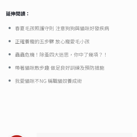
延伸閱讀：
春夏毛孩照護守則 注意狗狗與貓咪好發疾病
正確養寵的五步驟 放心寵愛毛小孩
蟲蟲危機！除蚤四大迷思，你中了幾項？！
帶著貓咪散步趣 做足良好訓練及預防措施
我愛貓咪不NG 稱職貓奴養成術