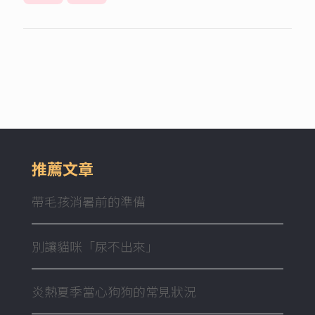
推薦文章
帶毛孩消暑前的準備
別讓貓咪「尿不出來」
炎熱夏季當心狗狗的常見狀況