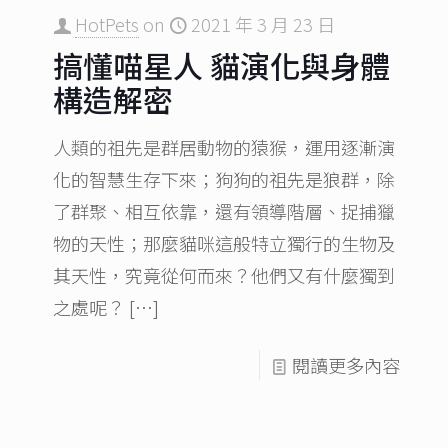
HotPets
on
2021 年 3 月 23 日
搞懂喵星人 貓演化與身體
構造解密
人類的祖先是群居動物的猿猴，運用逐漸演
化的智慧生存下來；狗狗的祖先是狼群，除
了群聚、相互依靠，還有領導階層、捉捕獵
物的天性；那麼貓咪這般特立獨行的生物及
其天性，究竟從何而來？他們又有什麼獨到
之處呢？
[…]
閱讀更多內容