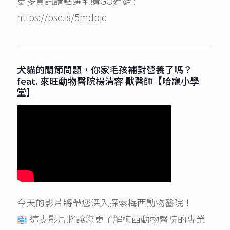
更多資訊請點選毛購GO連結 :
https://pse.is/5mdpjq
犬貓的關節問題，你家毛孩補對營養了嗎？
feat. 來旺動物醫院楊清容 獸醫師【哈寵小學
堂】
今天的影片將帶您深入探索梅西動物醫院！
這支影片將讓您更了解梅西動物醫院的專業