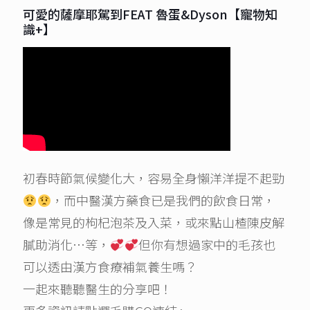
可愛的薩摩耶駕到FEAT 魯蛋&Dyson【寵物知
識+】
初春時節氣候變化大，容易全身懶洋洋提不起勁
，而中醫漢方藥食已是我們的飲食日常，
像是常見的枸杞泡茶及入菜，或來點山楂陳皮解
膩助消化…等，
但你有想過家中的毛孩也
可以透由漢方食療補氣養生嗎？
一起來聽聽醫生的分享吧！