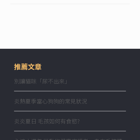
推薦文章
別讓貓咪「尿不出來」
炎熱夏季當心狗狗的常見狀況
炎炎夏日 毛孩如何有食慾?