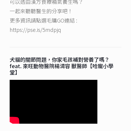
可以透由漢方食療補氣養生嗎？
一起來聽聽醫生的分享吧！
更多資訊請點選毛購GO連結 :
https://pse.is/5mdpjq
犬貓的關節問題，你家毛孩補對營養了嗎？
feat. 來旺動物醫院楊清容 獸醫師【哈寵小學
堂】