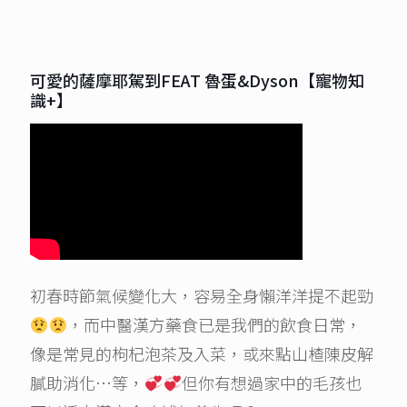
可愛的薩摩耶駕到FEAT 魯蛋&Dyson【寵物知
識+】
初春時節氣候變化大，容易全身懶洋洋提不起勁
，而中醫漢方藥食已是我們的飲食日常，
像是常見的枸杞泡茶及入菜，或來點山楂陳皮解
膩助消化…等，
但你有想過家中的毛孩也