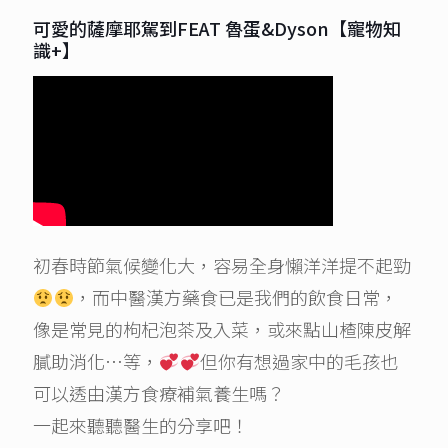
可愛的薩摩耶駕到FEAT 魯蛋&Dyson【寵物知
識+】
初春時節氣候變化大，容易全身懶洋洋提不起勁
，而中醫漢方藥食已是我們的飲食日常，
像是常見的枸杞泡茶及入菜，或來點山楂陳皮解
膩助消化…等，
但你有想過家中的毛孩也
可以透由漢方食療補氣養生嗎？
一起來聽聽醫生的分享吧！