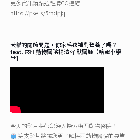
更多資訊請點選毛購GO連結 :
https://pse.is/5mdpjq
犬貓的關節問題，你家毛孩補對營養了嗎？
feat. 來旺動物醫院楊清容 獸醫師【哈寵小學
堂】
今天的影片將帶您深入探索梅西動物醫院！
這支影片將讓您更了解梅西動物醫院的專業