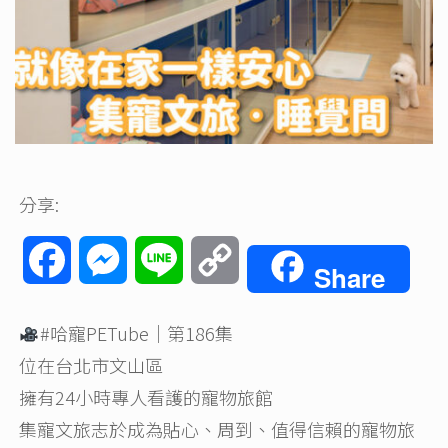
分享:
Facebook
Messenger
Line
Copy
Share
Link
#哈寵PETube
｜第186集
位在台北市文山區
擁有24小時專人看護的寵物旅館
集寵文旅志於成為貼心、周到、值得信賴的寵物旅