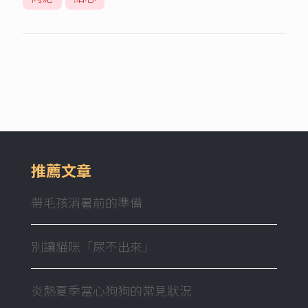
推薦文章
帶毛孩消暑前的準備
別讓貓咪「尿不出來」
炎熱夏季當心狗狗的常見狀況