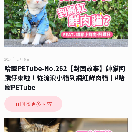
2024 年 2 月 6 日
哈寵PETube-No.262【封面故事】帥貓阿
蹼仔來啦！從流浪小貓到網紅鮮肉貓｜#哈
寵PETube
閱讀更多內容