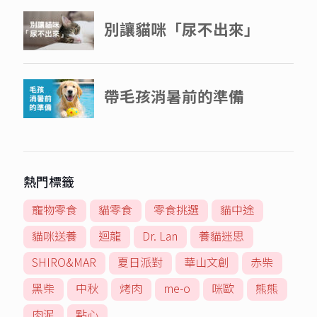
熱門標籤
寵物零食
貓零食
零食挑選
貓中途
貓咪送養
迴龍
Dr. Lan
養貓迷思
SHIRO&MAR
夏日派對
華山文創
赤柴
黑柴
中秋
烤肉
me-o
咪歐
熊熊
肉泥
點心