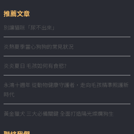
推薦文章
別讓貓咪「尿不出來」
炎熱夏季當心狗狗的常見狀況
炎炎夏日 毛孩如何有食慾?
永鴻十週年 從動物健康守護者，走向毛孩精準照護新
時代
黃金獵犬 三大必備關鍵 全面打造陽光燦爛狗生
聯絡我們