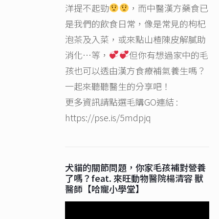
洋提不起勁
，而中醫漢方藥食已
是我們的飲食日常，像是常見的枸杞
泡茶及入菜，或來點山楂陳皮解膩助
消化…等，
但你有想過家中的毛
孩也可以透由漢方食療補氣養生嗎？
一起來聽聽醫生的分享吧！
更多資訊請點選毛購GO連結 :
https://pse.is/5mdpjq
犬貓的關節問題，你家毛孩補對營養
了嗎？feat. 來旺動物醫院楊清容 獸
醫師【哈寵小學堂】