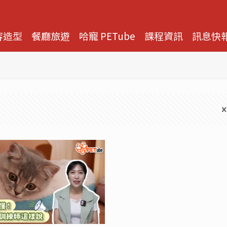
容造型
餐廳旅遊
哈寵 PETube
課程資訊
訊息快