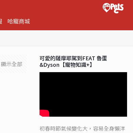
報
哈寵商城
可愛的薩摩耶駕到FEAT 魯蛋
顯示全部
&Dyson【寵物知識+】
初春時節氣候變化大，容易全身懶洋