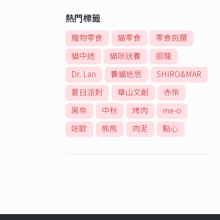
熱門標籤
寵物零食
貓零食
零食挑選
貓中途
貓咪送養
迴龍
Dr. Lan
養貓迷思
SHIRO&MAR
夏日派對
華山文創
赤柴
黑柴
中秋
烤肉
me-o
咪歐
熊熊
肉泥
點心