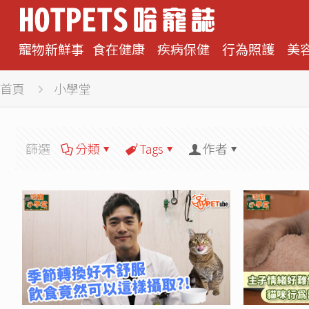
寵物新鮮事
食在健康
疾病保健
行為照護
美
首頁
小學堂
篩選
分類
Tags
作者