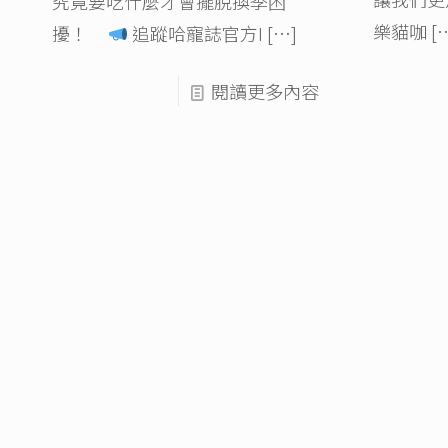
究竟要吃什麼才會擺脫換季困
樂貓咖
[
擾！
追蹤哈寵誌官方I
[…]
閱讀更多內容