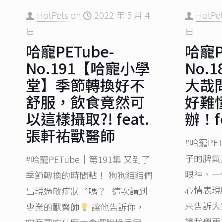
HotPets
on
2022 年 5 月 4
HotPe
日
日
哈寵PETube-
哈寵P
No.191【哈寵小學
No.
堂】季節轉換好不
大哉
舒服，飲食竟然可
好難
以這樣攝取?! feat.
辦！f
張軒祐獸醫師
#哈寵PE
子的脾氣
#哈寵PETube｜第191集 又到了
眼神、一
季節轉換的時間點！ 狗狗貓貓們
心情表現
出現過敏症狀了嗎？ 這次請到
來告訴大
專業的獸醫師
讓他告訴你，
讓我們更