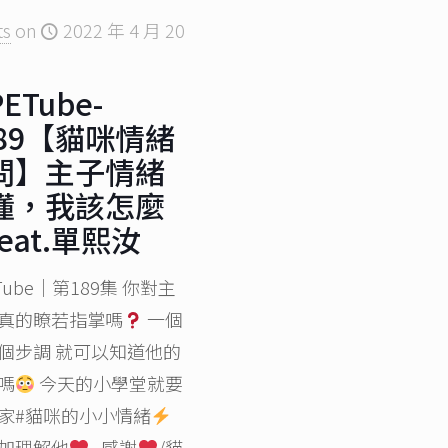
ts
on
2022 年 4 月 20
ETube-
189【貓咪情緒
問】主子情緒
懂，我該怎麼
eat.單熙汝
Tube｜第189集 你對主
真的瞭若指掌嗎
一個
個步調 就可以知道他的
嗎
今天的小學堂就要
家#貓咪的小小情緒
加理解他
感謝
/貓