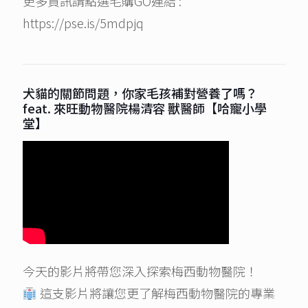
更多資訊請點選毛購GO連結 :
https://pse.is/5mdpjq
犬貓的關節問題，你家毛孩補對營養了嗎？
feat. 來旺動物醫院楊清容 獸醫師【哈寵小學
堂】
今天的影片將帶您深入探索梅西動物醫院！
這支影片將讓您更了解梅西動物醫院的專業