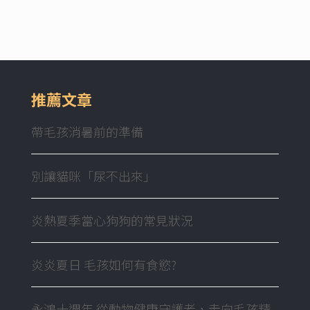
推薦文章
帶毛孩消暑前的準備
別讓貓咪「尿不出來」
炎熱夏季當心狗狗的常見狀況
炎炎夏日 毛孩如何有食慾?
永鴻十週年 從動物健康守護者，走向毛孩精