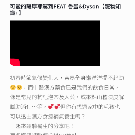
可愛的薩摩耶駕到FEAT 魯蛋&Dyson【寵物知
識+】
初春時節氣候變化大，容易全身懶洋洋提不起勁
，而中醫漢方藥食已是我們的飲食日常，
像是常見的枸杞泡茶及入菜，或來點山楂陳皮解
膩助消化…等，
但你有想過家中的毛孩也
可以透由漢方食療補氣養生嗎？
一起來聽聽醫生的分享吧！