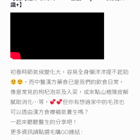
識+】
初春時節氣候變化大，容易全身懶洋洋提不起勁
，而中醫漢方藥食已是我們的飲食日常，
像是常見的枸杞泡茶及入菜，或來點山楂陳皮解
膩助消化…等，
但你有想過家中的毛孩也
可以透由漢方食療補氣養生嗎？
一起來聽聽醫生的分享吧！
更多資訊請點選毛購GO連結 :