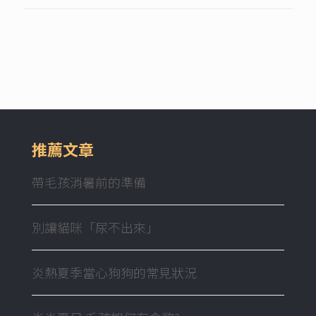
推薦文章
帶毛孩消暑前的準備
別讓貓咪「尿不出來」
炎熱夏季當心狗狗的常見狀況