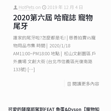
HotPets
on
2019 年 12 月 4 日
2020第六屆 哈寵誌 寵物
尾牙
誰家的尾牙啦?怎麼都是毛! | 慈善拍賣Vs寵
物用品市集 時間 | 2020/1/18
AM11:00~PM18:00 地點 | 松山文創園區 戶
外廣場 文創大街 (台北市信義區光復南路
133號)
[…]
閱讀更多內容
可愛的薩摩耶駕到FEAT 魯蛋&Dyson【寵物知