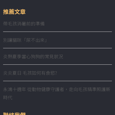
推薦文章
帶毛孩消暑前的準備
別讓貓咪「尿不出來」
炎熱夏季當心狗狗的常見狀況
炎炎夏日 毛孩如何有食慾?
永鴻十週年 從動物健康守護者，走向毛孩精準照護新
時代
聯絡我們