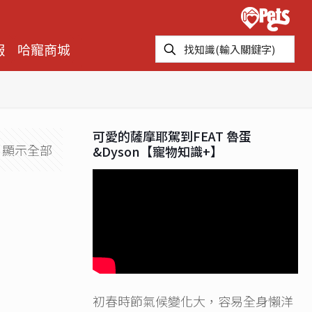
報
哈寵商城
可愛的薩摩耶駕到FEAT 魯蛋
顯示全部
&Dyson【寵物知識+】
初春時節氣候變化大，容易全身懶洋