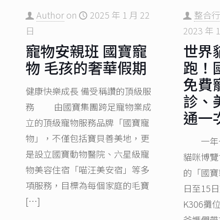
Author
on
2025 年 1 月 22
整合
日
2023 年 
寵物安親班 國寶寵
世界
物 毛孩的奢華假期
跑！
免費
健康快樂成長 備受稱讚的頂級服
診、
務 由國寶集團跨足寵物業成
通一
立的頂級寵物服務品牌「國寶寵
物」，不僅包括寶貝善美地，更
一年一
是設立國寶動物醫院、六星級寵
貓咪博覽
物美容住宿「喵汪美安宿」等多
的「國寶
項服務，目標為每個家庭的毛寶
日至15
[…]
K306
爸媽們帶