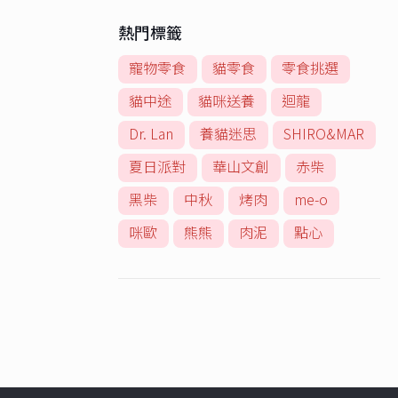
熱門標籤
寵物零食
貓零食
零食挑選
貓中途
貓咪送養
迴龍
Dr. Lan
養貓迷思
SHIRO&MAR
夏日派對
華山文創
赤柴
黑柴
中秋
烤肉
me-o
咪歐
熊熊
肉泥
點心