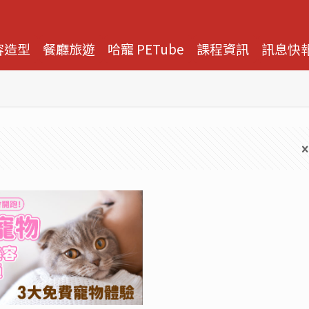
容造型
餐廳旅遊
哈寵 PETube
課程資訊
訊息快