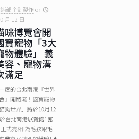
行銷部企劃製作
on
10 月 12 日
貓咪博覽會開
國寶寵物「3大
寵物體驗」 義
美容、寵物溝
次滿足
度的台北南港『世界
會』開跑囉！國寶寵物
貓狗世界」將於10月12
日於台北南港展覽館1館
攤位正式亮相!為毛孩跟毛
來豐富又特別的體驗! ▲