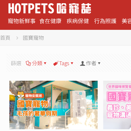
寵物新鮮事
食在健康
疾病保健
行為照護
美
首頁
國寶寵物
篩選
分類
Tags
作者