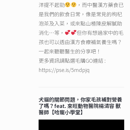
洋提不起勁
，而中醫漢方藥食已
是我們的飲食日常，像是常見的枸杞
泡茶及入菜，或來點山楂陳皮解膩助
消化…等，
但你有想過家中的毛
孩也可以透由漢方食療補氣養生嗎？
一起來聽聽醫生的分享吧！
更多資訊請點選毛購GO連結 :
https://pse.is/5mdpjq
犬貓的關節問題，你家毛孩補對營養
了嗎？feat. 來旺動物醫院楊清容 獸
醫師【哈寵小學堂】