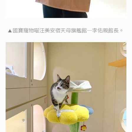
國寶寵物喵汪美安宿天母旗艦館—李佑親館長。
▲