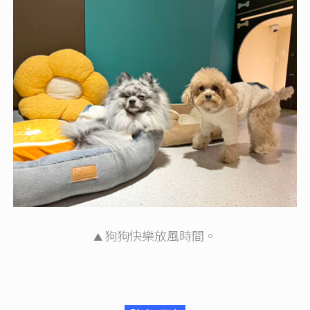
狗狗快樂放風時間。
▲