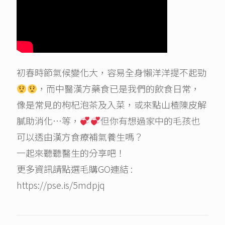
初春時節氣候變化大，容易全身懶洋洋提不起勁
，而中醫漢方藥食已是我們的飲食日常，
像是常見的枸杞泡茶及入菜，或來點山楂陳皮解
膩助消化…等，
但你有想過家中的毛孩也
可以透由漢方食療補氣養生嗎？
一起來聽聽醫生的分享吧！
更多資訊請點選毛購GO連結 :
https://pse.is/5mdpjq