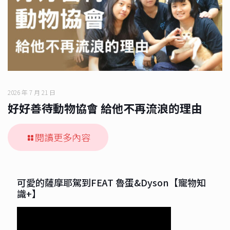
2026 年 7 月 21 日
好好善待動物協會 給他不再流浪的理由
閱讀更多內容
可愛的薩摩耶駕到FEAT 魯蛋&Dyson【寵物知
識+】