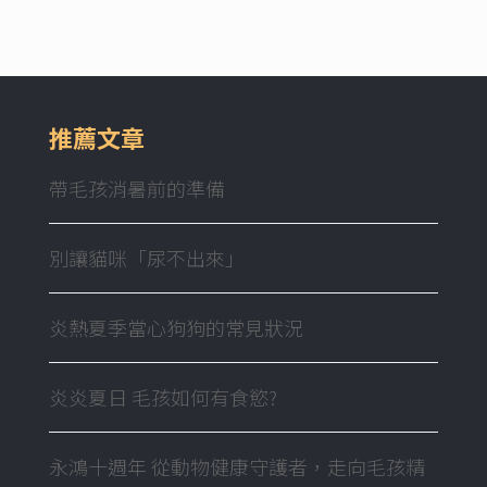
推薦文章
帶毛孩消暑前的準備
別讓貓咪「尿不出來」
炎熱夏季當心狗狗的常見狀況
炎炎夏日 毛孩如何有食慾?
永鴻十週年 從動物健康守護者，走向毛孩精