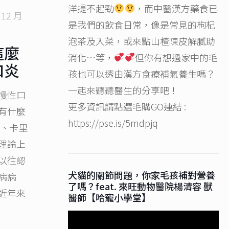
洋提不起勁
，而中醫漢方藥食已
 12 月
是我們的飲食日常，像是常見的枸杞
泡茶及入菜，或來點山楂陳皮解膩助
這麼
消化…等，
但你有想過家中的毛
口炎
孩也可以透由漢方食療補氣養生嗎？
一起來聽聽醫生的分享吧！
慢性口
更多資訊請點選毛購GO連結 :
有什麼
https://pse.is/5mdpjq
境、卡里
理論上
以往認
犬貓的關節問題，你家毛孩補對營養
病病
了嗎？feat. 來旺動物醫院楊清容 獸
近年來
醫師【哈寵小學堂】