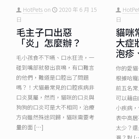
HotPets
on
2020 年 6 月 15
HotPe
日
日
毛主子口出惡
貓咪
「炎」怎麼辦？
大症
泡疹
毛小孩食不下嚥、口水狂流，一
碰到嘴部就發出哀鳴，有口難言
你的愛貓
的他們，難道是口腔出了問題
根據哈寵
嗎？！犬貓最常見的口腔疾病非
前五名常
口炎莫屬，然而，貓咪的口炎與
可以藉由
狗狗的口炎可是大不相同，治療
小疾病，
方向雖然殊途同歸，貓咪需要考
表中高居
量的面
[…]
太少？還
漏？對
[