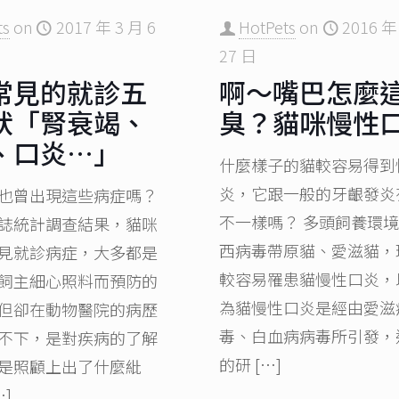
ts
on
2017 年 3 月 6
HotPets
on
2016 年
27 日
常見的就診五
啊～嘴巴怎麼
狀「腎衰竭、
臭？貓咪慢性
、口炎…」
什麼樣子的貓較容易得到
炎，它跟一般的牙齦發炎
也曾出現這些病症嗎？
不一樣嗎？ 多頭飼養環
誌統計調查結果，貓咪
西病毒帶原貓、愛滋貓，
見就診病症，大多都是
較容易罹患貓慢性口炎，
飼主細心照料而預防的
為貓慢性口炎是經由愛滋
但卻在動物醫院的病歷
毒、白血病病毒所引發，
不下，是對疾病的了解
的研
[…]
是照顧上出了什麼紕
…]