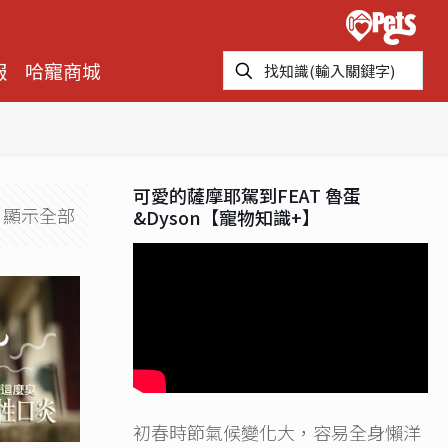
報
哈寵商城
可愛的薩摩耶駕到FEAT 魯蛋
顯示全部
&Dyson【寵物知識+】
初春時節氣候變化大，容易全身懶洋