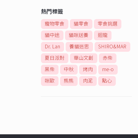
熱門標籤
寵物零食
貓零食
零食挑選
貓中途
貓咪送養
迴龍
Dr. Lan
養貓迷思
SHIRO&MAR
夏日派對
華山文創
赤柴
黑柴
中秋
烤肉
me-o
咪歐
熊熊
肉泥
點心