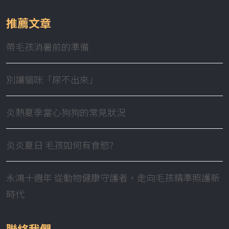
推薦文章
帶毛孩消暑前的準備
別讓貓咪「尿不出來」
炎熱夏季當心狗狗的常見狀況
炎炎夏日 毛孩如何有食慾?
永鴻十週年 從動物健康守護者，走向毛孩精準照護新
時代
聯絡我們