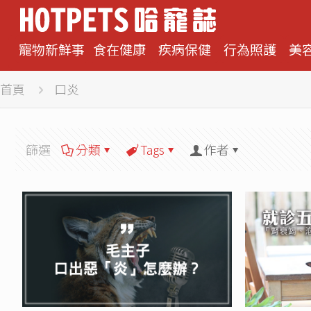
寵物新鮮事
食在健康
疾病保健
行為照護
美
首頁
口炎
篩選
分類
Tags
作者