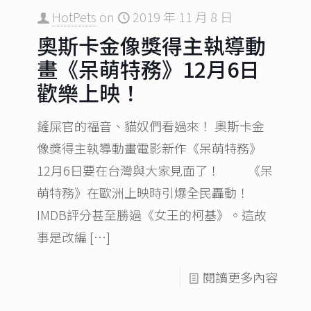
HotPets
on
2019 年 11 月 8 日
奧斯卡金像獎得主執導動
畫《呆萌特務》12月6日
歡樂上映！
鏟屎官的福音、貓奴們看過來！ 奧斯卡金
像獎得主執導動畫電影新作《呆萌特務》
12月6日要在台灣與大家見面了！ 《呆
萌特務》在歐洲上映時引爆全民轟動！
IMDB評分甚至勝過《女王的柯基》。這故
事是改編
[…]
閱讀更多內容