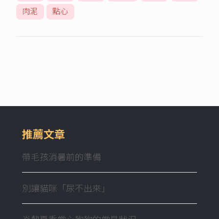
肉泥
點心
推薦文章
帶毛孩消暑前的準備
別讓貓咪「尿不出來」
炎熱夏季當心狗狗的常見狀況