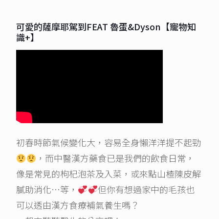
可愛的薩摩耶駕到FEAT 魯蛋&Dyson【寵物知
識+】
初春時節氣候變化大，容易全身懶洋洋提不起勁
，而中醫漢方藥食已是我們的飲食日常，
像是常見的枸杞泡茶及入菜，或來點山楂陳皮解
膩助消化…等，
但你有想過家中的毛孩也
可以透由漢方食療補氣養生嗎？