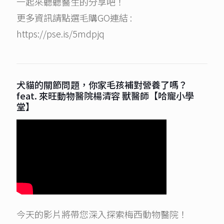
一起來聽聽醫生的分享吧！
更多資訊請點選毛購GO連結 :
https://pse.is/5mdpjq
犬貓的關節問題，你家毛孩補對營養了嗎？
feat. 來旺動物醫院楊清容 獸醫師【哈寵小學
堂】
今天的影片將帶您深入探索梅西動物醫院！