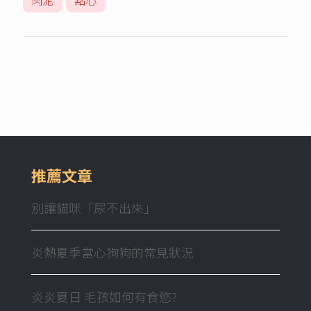
肉泥
點心
推薦文章
別讓貓咪「尿不出來」
炎熱夏季當心狗狗的常見狀況
炎炎夏日 毛孩如何有食慾?