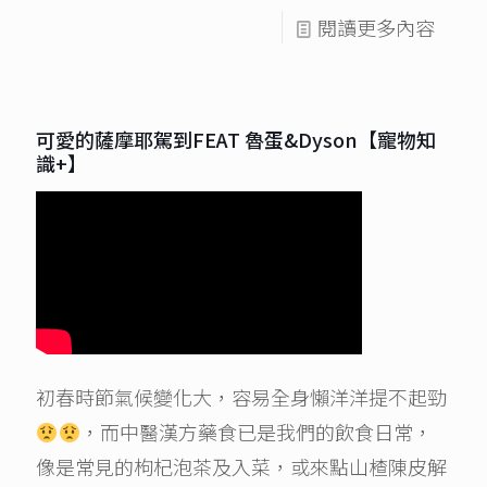
閱讀更多內容
可愛的薩摩耶駕到FEAT 魯蛋&Dyson【寵物知
識+】
初春時節氣候變化大，容易全身懶洋洋提不起勁
，而中醫漢方藥食已是我們的飲食日常，
像是常見的枸杞泡茶及入菜，或來點山楂陳皮解