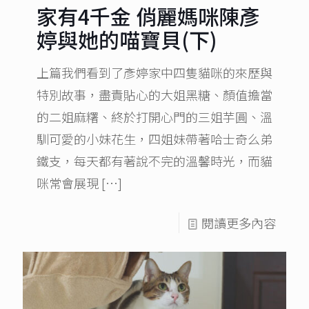
家有4千金 俏麗媽咪陳彥
婷與她的喵寶貝(下)
上篇我們看到了彥婷家中四隻貓咪的來歷與
特別故事，盡責貼心的大姐黑糖、顏值擔當
的二姐麻糬、終於打開心門的三姐芋圓、溫
馴可愛的小妹花生，四姐妹帶著哈士奇么弟
鐵支，每天都有著說不完的溫馨時光，而貓
咪常會展現
[…]
閱讀更多內容