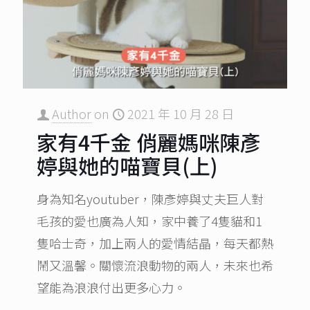
Author
on
2021 年 10 月 28 日
家有4千金 俏麗媽咪陳彥
婷與她的喵寶貝(上)
身為知名youtuber，陳彥婷與丈夫巨人對
毛孩的愛也廣為人知，家中養了4隻貓和1
隻哈士奇，加上兩人的愛情結晶，每天都熱
鬧又溫馨。關懷流浪動物的兩人，未來也希
望能為浪浪付出更多心力。