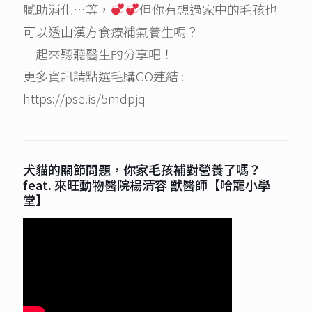
膩助消化…等，
但你有想過家中的毛孩也
可以透由漢方食療補氣養生嗎？
一起來聽聽醫生的分享吧！
更多資訊請點選毛購GO連結 :
https://pse.is/5mdpjq
犬貓的關節問題，你家毛孩補對營養了嗎？
feat. 來旺動物醫院楊清容 獸醫師【哈寵小學
堂】