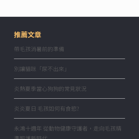
推薦文章
帶毛孩消暑前的準備
別讓貓咪「尿不出來」
炎熱夏季當心狗狗的常見狀況
炎炎夏日 毛孩如何有食慾?
永鴻十週年 從動物健康守護者，走向毛孩精
準照護新時代