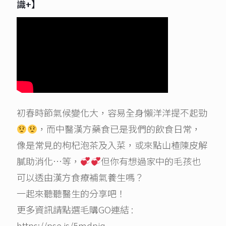
識+】
初春時節氣候變化大，容易全身懶洋洋提不起勁
，而中醫漢方藥食已是我們的飲食日常，
像是常見的枸杞泡茶及入菜，或來點山楂陳皮解
膩助消化…等，
但你有想過家中的毛孩也
可以透由漢方食療補氣養生嗎？
一起來聽聽醫生的分享吧！
更多資訊請點選毛購GO連結 :
https://pse.is/5mdpjq