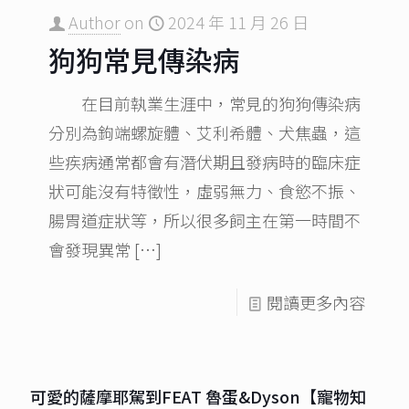
Author
on
2024 年 11 月 26 日
狗狗常見傳染病
在目前執業生涯中，常見的狗狗傳染病
分別為鉤端螺旋體、艾利希體、犬焦蟲，這
些疾病通常都會有潛伏期且發病時的臨床症
狀可能沒有特徵性，虛弱無力、食慾不振、
腸胃道症狀等，所以很多飼主在第一時間不
會發現異常
[…]
閱讀更多內容
可愛的薩摩耶駕到FEAT 魯蛋&Dyson【寵物知