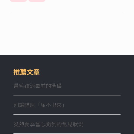
推薦文章
帶毛孩消暑前的準備
別讓貓咪「尿不出來」
炎熱夏季當心狗狗的常見狀況