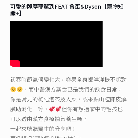
可愛的薩摩耶駕到FEAT 魯蛋&Dyson【寵物知
識+】
初春時節氣候變化大，容易全身懶洋洋提不起勁
，而中醫漢方藥食已是我們的飲食日常，
像是常見的枸杞泡茶及入菜，或來點山楂陳皮解
膩助消化…等，
但你有想過家中的毛孩也
可以透由漢方食療補氣養生嗎？
一起來聽聽醫生的分享吧！