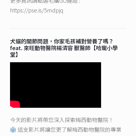
更多資訊請點選毛購GO連結 :
https://pse.is/5mdpjq
犬貓的關節問題，你家毛孩補對營養了嗎？
feat. 來旺動物醫院楊清容 獸醫師【哈寵小學
堂】
今天的影片將帶您深入探索梅西動物醫院！
這支影片將讓您更了解梅西動物醫院的專業