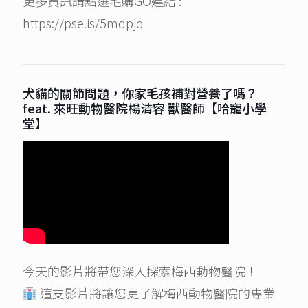
更多資訊請點選毛購GO連結 :
https://pse.is/5mdpjq
犬貓的關節問題，你家毛孩補對營養了嗎？
feat. 來旺動物醫院楊清容 獸醫師【哈寵小學
堂】
今天的影片將帶您深入探索梅西動物醫院！
這支影片將讓您更了解梅西動物醫院的專業