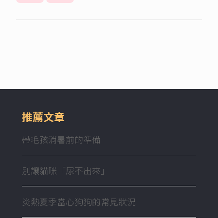
推薦文章
帶毛孩消暑前的準備
別讓貓咪「尿不出來」
炎熱夏季當心狗狗的常見狀況