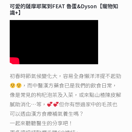
可愛的薩摩耶駕到FEAT 魯蛋&Dyson【寵物知
識+】
初春時節氣候變化大，容易全身懶洋洋提不起勁
，而中醫漢方藥食已是我們的飲食日常，
像是常見的枸杞泡茶及入菜，或來點山楂陳皮解
膩助消化…等，
但你有想過家中的毛孩也
可以透由漢方食療補氣養生嗎？
一起來聽聽醫生的分享吧！