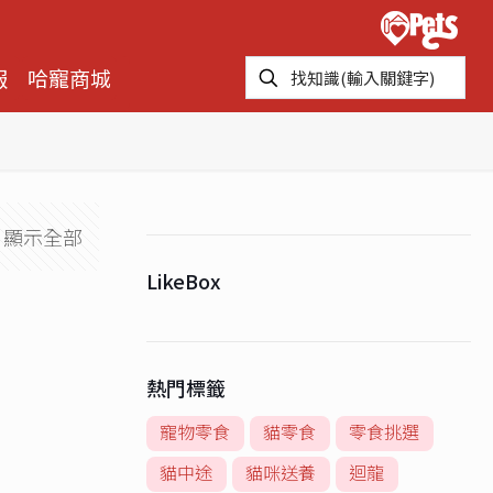
報
哈寵商城
顯示全部
LikeBox
熱門標籤
寵物零食
貓零食
零食挑選
貓中途
貓咪送養
迴龍