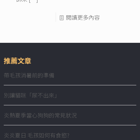
閱讀更多內容
推薦文章
帶毛孩消暑前的準備
別讓貓咪「尿不出來」
炎熱夏季當心狗狗的常見狀況
炎炎夏日 毛孩如何有食慾?