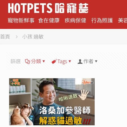
寵物新鮮事
食在健康
疾病保健
行為照護
美
首頁
小孩 過敏
篩選
分類
Tags
作者