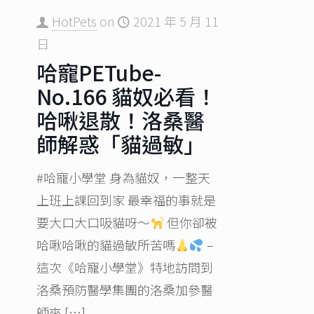
HotPets
on
2021 年 5 月 11
日
哈寵PETube-
No.166 貓奴必看！
哈啾退散！洛桑醫
師解惑「貓過敏」
#哈寵小學堂 身為貓奴，一整天
上班上課回到家 最幸福的事就是
要大口大口吸貓呀～
但你卻被
哈啾哈啾的貓過敏​所苦嗎
–
這次《哈寵小學堂》特地訪問到
洛桑預防醫學集團的洛桑加參​醫
師來
[…]