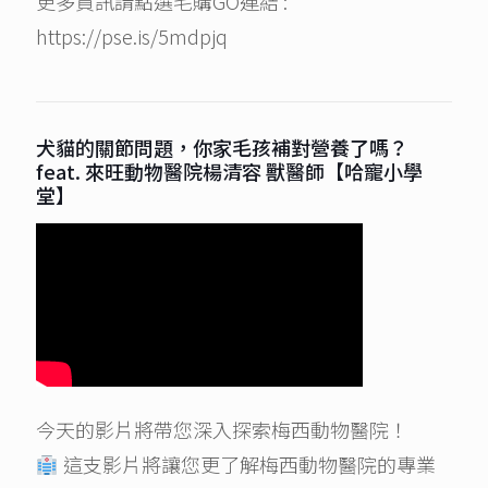
更多資訊請點選毛購GO連結 :
https://pse.is/5mdpjq
犬貓的關節問題，你家毛孩補對營養了嗎？
feat. 來旺動物醫院楊清容 獸醫師【哈寵小學
堂】
今天的影片將帶您深入探索梅西動物醫院！
這支影片將讓您更了解梅西動物醫院的專業