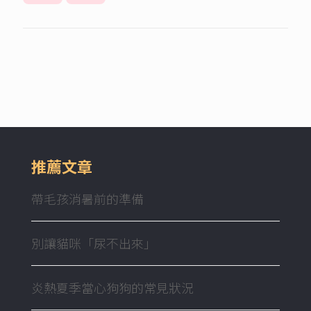
推薦文章
帶毛孩消暑前的準備
別讓貓咪「尿不出來」
炎熱夏季當心狗狗的常見狀況