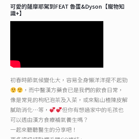
可愛的薩摩耶駕到FEAT 魯蛋&Dyson【寵物知
識+】
初春時節氣候變化大，容易全身懶洋洋提不起勁
，而中醫漢方藥食已是我們的飲食日常，
像是常見的枸杞泡茶及入菜，或來點山楂陳皮解
膩助消化…等，
但你有想過家中的毛孩也
可以透由漢方食療補氣養生嗎？
一起來聽聽醫生的分享吧！