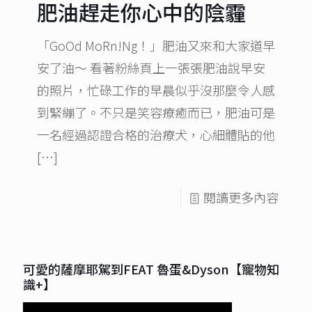
肥油趕走你心中的陰霾
「GoOd MoRn!Ng！」肥油又來和大家道早
安了油～ 看著粉絲頁上一張張肥油說早安
的照片，忙碌工作的早晨似乎沒那麼令人感
到緊繃了。不只是笑容療癒而已，肥油可是
一名經過認證合格的治療犬，心細體貼的他
[…]
閱讀更多內容
可愛的薩摩耶駕到FEAT 魯蛋&Dyson【寵物知
識+】