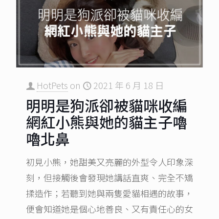
HotPets
on
2021 年 6 月 18 日
明明是狗派卻被貓咪收編
網紅小熊與她的貓主子嚕
嚕北鼻
初見小熊，她甜美又亮麗的外型令人印象深
刻，但接觸後會發現她講話直爽、完全不矯
揉造作；若聽到她與兩隻愛貓相遇的故事，
便會知道她是個心地善良、又有責任心的女