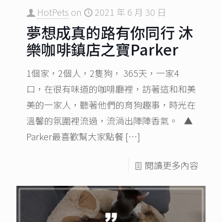
HotPets
on
2021 年 6 月 30 日
夢想成真的路有你同行 沐
樂咖啡鎮店之寶Parker
1個家，2個人，2隻狗， 365天，一家4
口，在很有味道的咖啡廳裡，訪著這和和美
美的一家人，聽著他們的育狗趣事，時光在
溫馨的氛圍裡流過，流淌出陣陣香氣。 ▲
Parker最喜歡幫大家點餐
[…]
閱讀更多內容