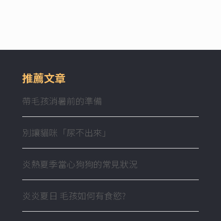
推薦文章
帶毛孩消暑前的準備
別讓貓咪「尿不出來」
炎熱夏季當心狗狗的常見狀況
炎炎夏日 毛孩如何有食慾?