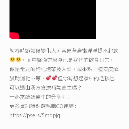
初春時節氣候變化大，容易全身懶洋洋提不起勁
，而中醫漢方藥食已是我們的飲食日常，
像是常見的枸杞泡茶及入菜，或來點山楂陳皮解
膩助消化…等，
但你有想過家中的毛孩也
可以透由漢方食療補氣養生嗎？
一起來聽聽醫生的分享吧！
更多資訊請點選毛購GO連結 :
https://pse.is/5mdpjq