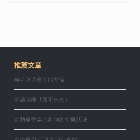
推薦文章
帶毛孩消暑前的準備
別讓貓咪「尿不出來」
炎熱夏季當心狗狗的常見狀況
炎炎夏日 毛孩如何有食慾?