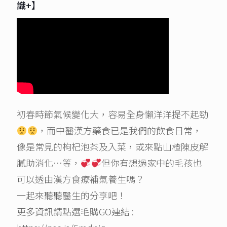
識+】
初春時節氣候變化大，容易全身懶洋洋提不起勁
，而中醫漢方藥食已是我們的飲食日常，
像是常見的枸杞泡茶及入菜，或來點山楂陳皮解
膩助消化…等，
但你有想過家中的毛孩也
可以透由漢方食療補氣養生嗎？
一起來聽聽醫生的分享吧！
更多資訊請點選毛購GO連結 :