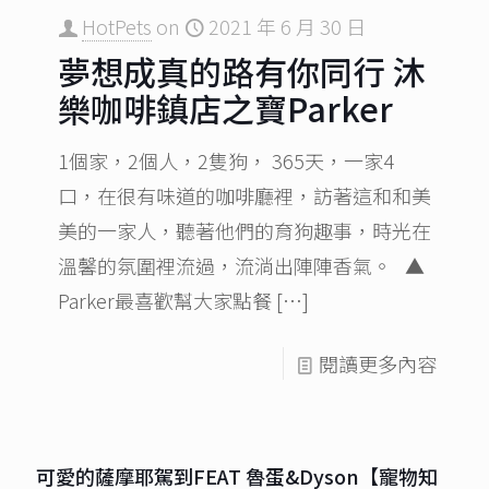
HotPets
on
2021 年 6 月 30 日
夢想成真的路有你同行 沐
樂咖啡鎮店之寶Parker
1個家，2個人，2隻狗， 365天，一家4
口，在很有味道的咖啡廳裡，訪著這和和美
美的一家人，聽著他們的育狗趣事，時光在
溫馨的氛圍裡流過，流淌出陣陣香氣。 ▲
Parker最喜歡幫大家點餐
[…]
閱讀更多內容
可愛的薩摩耶駕到FEAT 魯蛋&Dyson【寵物知