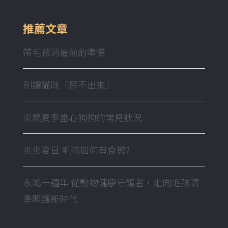
推薦文章
帶毛孩消暑前的準備
別讓貓咪「尿不出來」
炎熱夏季當心狗狗的常見狀況
炎炎夏日 毛孩如何有食慾?
永鴻十週年 從動物健康守護者，走向毛孩精
準照護新時代