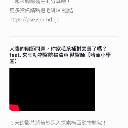
一起來聽聽醫生的分享吧！
更多資訊請點選毛購GO連結 :
https://pse.is/5mdpjq
犬貓的關節問題，你家毛孩補對營養了嗎？
feat. 來旺動物醫院楊清容 獸醫師【哈寵小學
堂】
今天的影片將帶您深入探索梅西動物醫院！