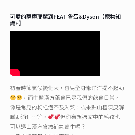
可愛的薩摩耶駕到FEAT 魯蛋&Dyson【寵物知
識+】
初春時節氣候變化大，容易全身懶洋洋提不起勁
，而中醫漢方藥食已是我們的飲食日常，
像是常見的枸杞泡茶及入菜，或來點山楂陳皮解
膩助消化…等，
但你有想過家中的毛孩也
可以透由漢方食療補氣養生嗎？