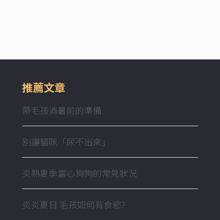
推薦文章
帶毛孩消暑前的準備
別讓貓咪「尿不出來」
炎熱夏季當心狗狗的常見狀況
炎炎夏日 毛孩如何有食慾?