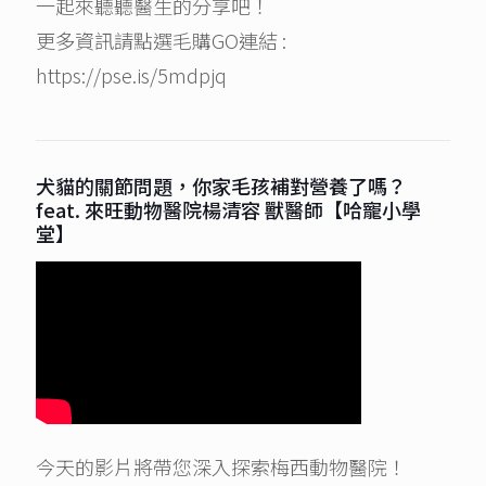
一起來聽聽醫生的分享吧！
更多資訊請點選毛購GO連結 :
https://pse.is/5mdpjq
犬貓的關節問題，你家毛孩補對營養了嗎？
feat. 來旺動物醫院楊清容 獸醫師【哈寵小學
堂】
今天的影片將帶您深入探索梅西動物醫院！