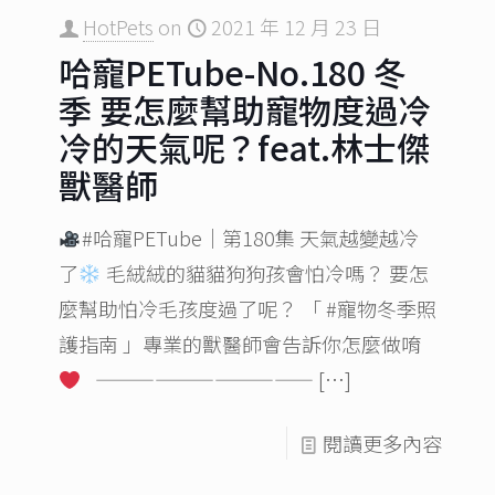
HotPets
on
2021 年 12 月 23 日
哈寵PETube-No.180 冬
季 要怎麼幫助寵物度過冷
冷的天氣呢？feat.林士傑
獸醫師
#哈寵PETube​｜第180集 天氣越變越冷
了
毛絨絨的貓貓狗狗孩會怕冷嗎？ 要怎
麼幫助怕冷毛孩度過了呢？ 「 #寵物冬季照
護指南 」專業的獸醫師會告訴你怎麼做唷
———————————
[…]
閱讀更多內容