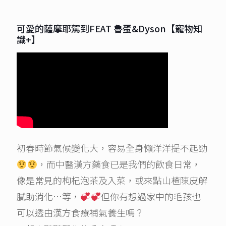
可愛的薩摩耶駕到FEAT 魯蛋&Dyson【寵物知
識+】
初春時節氣候變化大，容易全身懶洋洋提不起勁
，而中醫漢方藥食已是我們的飲食日常，
像是常見的枸杞泡茶及入菜，或來點山楂陳皮解
膩助消化…等，
但你有想過家中的毛孩也
可以透由漢方食療補氣養生嗎？