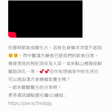
初春時節氣候變化大，容易全身懶洋洋提不起勁
，而中醫漢方藥食已是我們的飲食日常，
像是常見的枸杞泡茶及入菜，或來點山楂陳皮解
膩助消化…等，
但你有想過家中的毛孩也
可以透由漢方食療補氣養生嗎？
一起來聽聽醫生的分享吧！
更多資訊請點選毛購GO連結 :
https://pse.is/5mdpjq