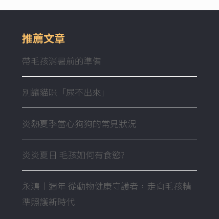
推薦文章
帶毛孩消暑前的準備
別讓貓咪「尿不出來」
炎熱夏季當心狗狗的常見狀況
炎炎夏日 毛孩如何有食慾?
永鴻十週年 從動物健康守護者，走向毛孩精
準照護新時代