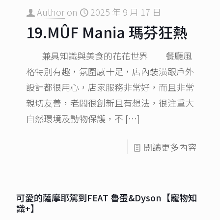
Author
on
2025 年 9 月 17 日
19.MÛF Mania 瑪芬狂熱
兼具知識與美食的花花世界 餐廳風
格特別有趣，氛圍感十足，店內裝潢跟戶外
設計都很用心，店家服務非常好，而且非常
親切友善，老闆很創新且有想法，很注重大
自然環境及動物保護，不
[…]
閱讀更多內容
可愛的薩摩耶駕到FEAT 魯蛋&Dyson【寵物知
識+】