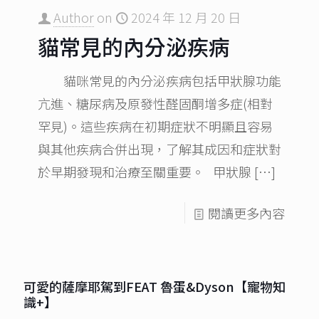
Author
on
2024 年 12 月 20 日
貓常見的內分泌疾病
貓咪常見的內分泌疾病包括甲狀腺功能
亢進、糖尿病及原發性醛固酮增多症(相對
罕見)。這些疾病在初期症狀不明顯且容易
與其他疾病合併出現，了解其成因和症狀對
於早期發現和治療至關重要。 甲狀腺
[…]
閱讀更多內容
可愛的薩摩耶駕到FEAT 魯蛋&Dyson【寵物知
識+】