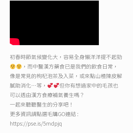
初春時節氣候變化大，容易全身懶洋洋提不起勁
，而中醫漢方藥食已是我們的飲食日常，
像是常見的枸杞泡茶及入菜，或來點山楂陳皮解
膩助消化…等，
但你有想過家中的毛孩也
可以透由漢方食療補氣養生嗎？
一起來聽聽醫生的分享吧！
更多資訊請點選毛購GO連結 :
https://pse.is/5mdpjq