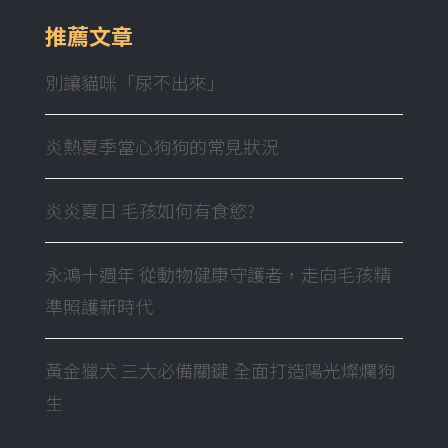
推薦文章
別讓貓咪「尿不出來」
炎熱夏季當心狗狗的常見狀況
炎炎夏日 毛孩如何有食慾?
永鴻十週年 從動物健康守護者，走向毛孩精
準照護新時代
黃金獵犬 三大必備關鍵 全面打造陽光燦爛狗
生