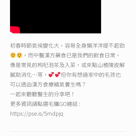
初春時節氣候變化大，容易全身懶洋洋提不起勁
，而中醫漢方藥食已是我們的飲食日常，
像是常見的枸杞泡茶及入菜，或來點山楂陳皮解
膩助消化…等，
但你有想過家中的毛孩也
可以透由漢方食療補氣養生嗎？
一起來聽聽醫生的分享吧！
更多資訊請點選毛購GO連結 :
https://pse.is/5mdpjq