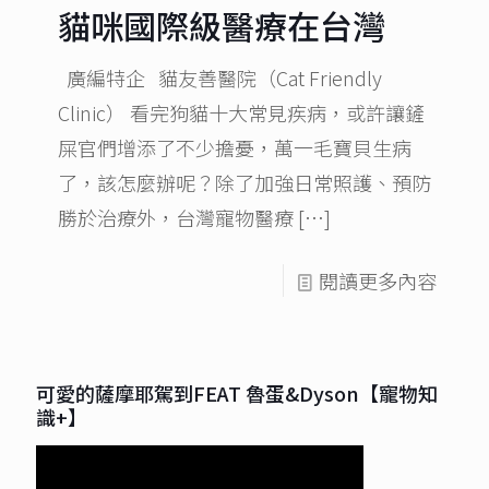
貓咪國際級醫療在台灣
廣編特企 貓友善醫院（Cat Friendly
Clinic） 看完狗貓十大常見疾病，或許讓鏟
屎官們增添了不少擔憂，萬一毛寶貝生病
了，該怎麼辦呢？除了加強日常照護、預防
勝於治療外，台灣寵物醫療
[…]
閱讀更多內容
可愛的薩摩耶駕到FEAT 魯蛋&Dyson【寵物知
識+】