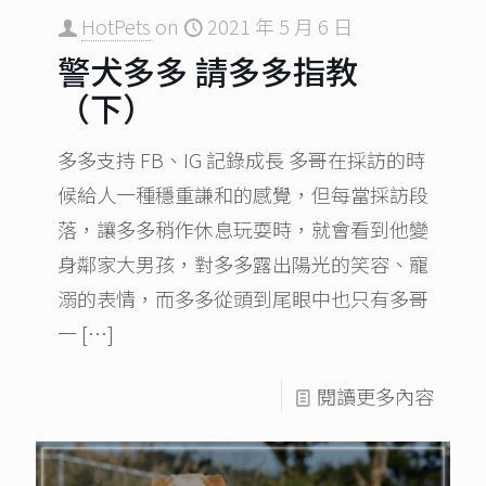
HotPets
on
2021 年 5 月 6 日
警犬多多 請多多指教
（下）
多多支持 FB、IG 記錄成長 多哥在採訪的時
候給人一種穩重謙和的感覺，但每當採訪段
落，讓多多稍作休息玩耍時，就會看到他變
身鄰家大男孩，對多多露出陽光的笑容、寵
溺的表情，而多多從頭到尾眼中也只有多哥
一
[…]
閱讀更多內容