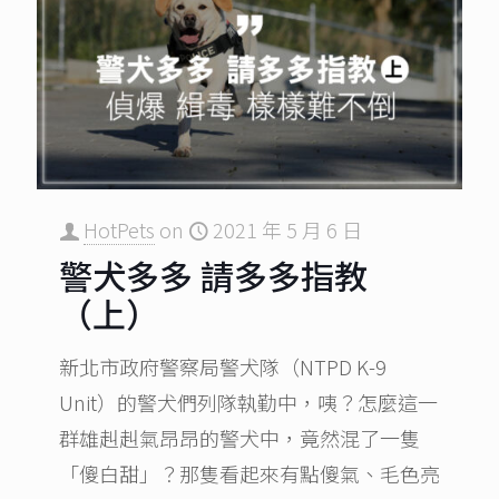
HotPets
on
2021 年 5 月 6 日
警犬多多 請多多指教
（上）
新北市政府警察局警犬隊（NTPD K-9
Unit）的警犬們列隊執勤中，咦？怎麼這一
群雄赳赳氣昂昂的警犬中，竟然混了一隻
「傻白甜」？那隻看起來有點傻氣、毛色亮