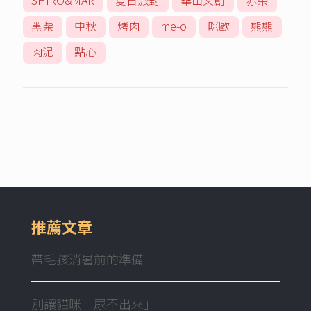
SHIRO&MAR
夏日派對
華山文創
赤柴
黑柴
中秋
烤肉
me-o
咪歐
熊熊
肉泥
點心
推薦文章
帶毛孩消暑前的準備
別讓貓咪「尿不出來」