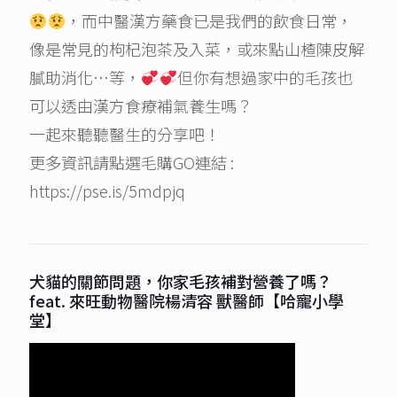
，而中醫漢方藥食已是我們的飲食日常，
像是常見的枸杞泡茶及入菜，或來點山楂陳皮解
膩助消化…等，
但你有想過家中的毛孩也
可以透由漢方食療補氣養生嗎？
一起來聽聽醫生的分享吧！
更多資訊請點選毛購GO連結 :
https://pse.is/5mdpjq
犬貓的關節問題，你家毛孩補對營養了嗎？
feat. 來旺動物醫院楊清容 獸醫師【哈寵小學
堂】