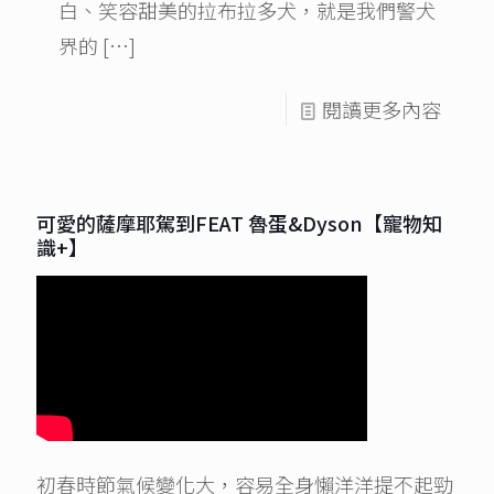
白、笑容甜美的拉布拉多犬，就是我們警犬
界的
[…]
閱讀更多內容
可愛的薩摩耶駕到FEAT 魯蛋&Dyson【寵物知
識+】
初春時節氣候變化大，容易全身懶洋洋提不起勁