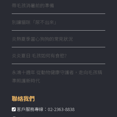
帶毛孩消暑前的準備
別讓貓咪「尿不出來」
炎熱夏季當心狗狗的常見狀況
炎炎夏日 毛孩如何有食慾?
永鴻十週年 從動物健康守護者，走向毛孩精
準照護新時代
聯絡我們
客戶服務專線：02-2363-8838