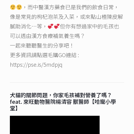
，而中醫漢方藥食已是我們的飲食日常，
像是常見的枸杞泡茶及入菜，或來點山楂陳皮解
膩助消化…等，
但你有想過家中的毛孩也
可以透由漢方食療補氣養生嗎？
一起來聽聽醫生的分享吧！
更多資訊請點選毛購GO連結 :
https://pse.is/5mdpjq
犬貓的關節問題，你家毛孩補對營養了嗎？
feat. 來旺動物醫院楊清容 獸醫師【哈寵小學
堂】