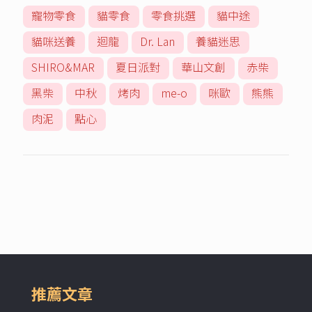
寵物零食
貓零食
零食挑選
貓中途
貓咪送養
迴龍
Dr. Lan
養貓迷思
SHIRO&MAR
夏日派對
華山文創
赤柴
黑柴
中秋
烤肉
me-o
咪歐
熊熊
肉泥
點心
推薦文章