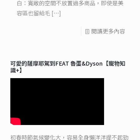
白：寬敞的空間不放置過多商品，即使是美
容區也留給毛
[…]
閱讀更多內容
可愛的薩摩耶駕到FEAT 魯蛋&Dyson【寵物知
識+】
初春時節氣候變化大，容易全身懶洋洋提不起勁