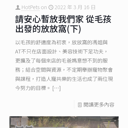
HotPets
on
2022 年 3 月 16 日
請安心暫放我們家 從毛孩
出發的放放窩(下)
以毛孩的舒適度為初衷，放放窩的馮姐與
AT不只在店面設計、美容技術下足功夫，
更擴及了每個來店的毛爸媽意想不到的服
務；結合空間與資源，不定期舉辦寵物聚會
與課程，打造人寵共樂的生活也成了兩位現
今努力的目標。
[…]
閱讀更多內容