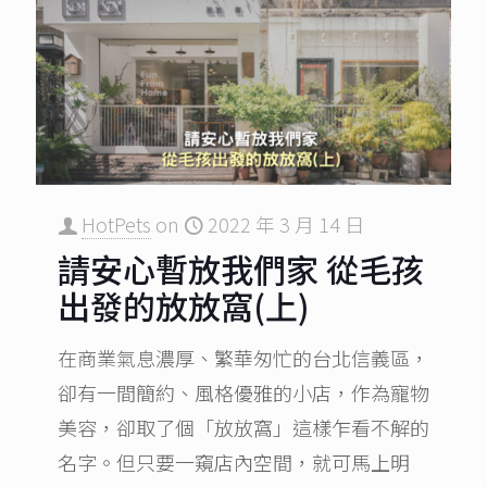
HotPets
on
2022 年 3 月 14 日
請安心暫放我們家 從毛孩
出發的放放窩(上)
在商業氣息濃厚、繁華匆忙的台北信義區，
卻有一間簡約、風格優雅的小店，作為寵物
美容，卻取了個「放放窩」這樣乍看不解的
名字。但只要一窺店內空間，就可馬上明