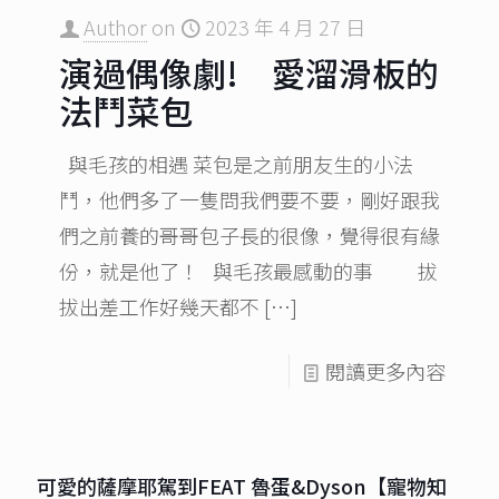
Author
on
2023 年 4 月 27 日
演過偶像劇! 愛溜滑板的
法鬥菜包
與毛孩的相遇 菜包是之前朋友生的小法
鬥，他們多了一隻問我們要不要，剛好跟我
們之前養的哥哥包子長的很像，覺得很有緣
份，就是他了！ 與毛孩最感動的事 拔
拔出差工作好幾天都不
[…]
閱讀更多內容
可愛的薩摩耶駕到FEAT 魯蛋&Dyson【寵物知