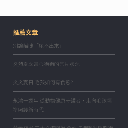
推薦文章
別讓貓咪「尿不出來」
炎熱夏季當心狗狗的常見狀況
炎炎夏日 毛孩如何有食慾?
永鴻十週年 從動物健康守護者，走向毛孩精
準照護新時代
黃金獵犬 三大必備關鍵 全面打造陽光燦爛狗