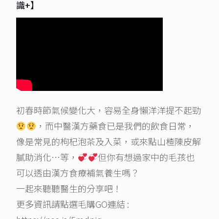
識+】
初春時節氣候變化大，容易全身懶洋洋提不起勁
，而中醫漢方藥食已是我們的飲食日常，
像是常見的枸杞泡茶及入菜，或來點山楂陳皮解
膩助消化…等，
但你有想過家中的毛孩也
可以透由漢方食療補氣養生嗎？
一起來聽聽醫生的分享吧！
更多資訊請點選毛購GO連結 :