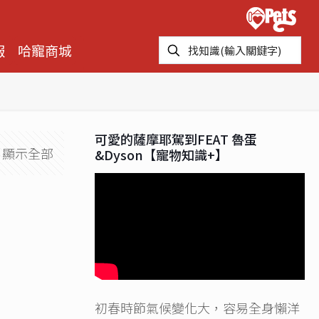
報
哈寵商城
可愛的薩摩耶駕到FEAT 魯蛋
顯示全部
&Dyson【寵物知識+】
初春時節氣候變化大，容易全身懶洋