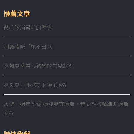
推薦文章
帶毛孩消暑前的準備
別讓貓咪「尿不出來」
炎熱夏季當心狗狗的常見狀況
炎炎夏日 毛孩如何有食慾?
永鴻十週年 從動物健康守護者，走向毛孩精準照護新
時代
聯絡我們