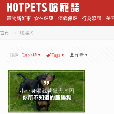
寵物新鮮事
食在健康
疾病保健
行為照護
美
首頁
臘腸犬
篩選
分類
Tags
作者