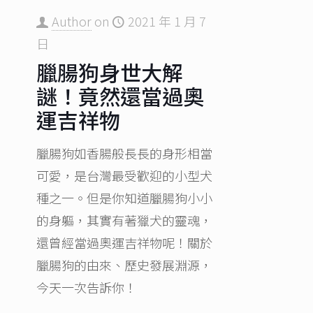
Author
on
2021 年 1 月 7
日
臘腸狗身世大解
謎！竟然還當過奧
運吉祥物
臘腸狗如香腸般長長的身形相當
可愛，是台灣最受歡迎的小型犬
種之一。但是你知道臘腸狗小小
的身軀，其實有著獵犬的靈魂，
還曾經當過奧運吉祥物呢！關於
臘腸狗的由來、歷史發展淵源，
今天一次告訴你！