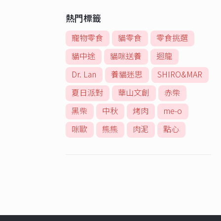
熱門標籤
寵物零食
貓零食
零食挑選
貓中途
貓咪送養
迴龍
Dr. Lan
養貓迷思
SHIRO&MAR
夏日派對
華山文創
赤柴
黑柴
中秋
烤肉
me-o
咪歐
熊熊
肉泥
點心