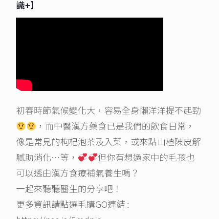
識+】
初春時節氣候變化大，容易全身懶洋洋提不起勁
，而中醫漢方藥食已是我們的飲食日常，
像是常見的枸杞泡茶及入菜，或來點山楂陳皮解
膩助消化…等，
但你有想過家中的毛孩也
可以透由漢方食療補氣養生嗎？
一起來聽聽醫生的分享吧！
更多資訊請點選毛購GO連結 :