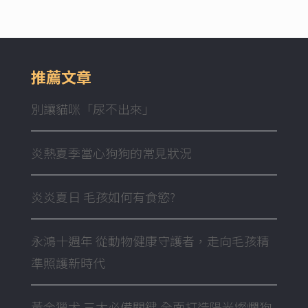
推薦文章
別讓貓咪「尿不出來」
炎熱夏季當心狗狗的常見狀況
炎炎夏日 毛孩如何有食慾?
永鴻十週年 從動物健康守護者，走向毛孩精
準照護新時代
黃金獵犬 三大必備關鍵 全面打造陽光燦爛狗