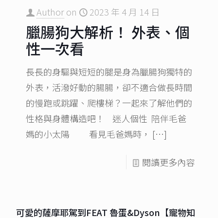
Author
on
2023 年 4 月 14 日
臘腸狗大解析！ 外表、個
性一次看
長長的身驅與短短的腿是身為臘腸狗獨特的
外表，活潑好動的腸腸，卻不適合做長時間
的慢跑或跳躍、爬樓梯？一起來了解他們的
性格與身體構造吧！ 迷人個性 陪伴毛爸
媽的小太陽 看見毛爸媽時，
[…]
閱讀更多內容
可愛的薩摩耶駕到FEAT 魯蛋&Dyson【寵物知