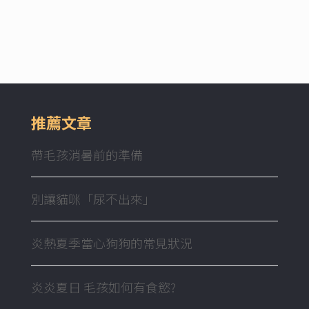
推薦文章
帶毛孩消暑前的準備
別讓貓咪「尿不出來」
炎熱夏季當心狗狗的常見狀況
炎炎夏日 毛孩如何有食慾?