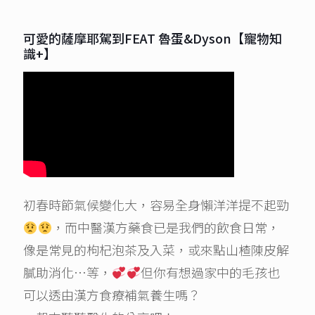
可愛的薩摩耶駕到FEAT 魯蛋&Dyson【寵物知
識+】
初春時節氣候變化大，容易全身懶洋洋提不起勁
，而中醫漢方藥食已是我們的飲食日常，
像是常見的枸杞泡茶及入菜，或來點山楂陳皮解
膩助消化…等，
但你有想過家中的毛孩也
可以透由漢方食療補氣養生嗎？