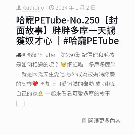
Author
on
2024 年 1 月 2 日
哈寵PETube-No.250【封
面故事】胖胖多摩一天擄
獲奴才心 ｜#哈寵PETube
#哈寵PETube｜第250集 記得你和毛孩
是如何相遇的呢？
網紅喵 多摩多麼胖
就是因為天生愛吃 意外成為被媽媽認養
的契機
再加上可愛撒嬌的舉動 成功找到
自己的家
一起來看看可愛多摩的故事
[…]
閱讀更多內容