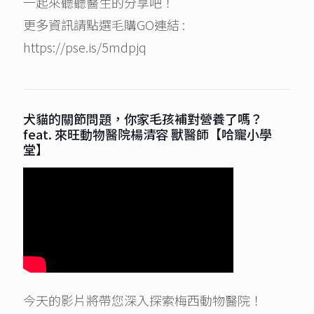
一起來聽聽醫生的分享吧！
更多資訊請點選毛購GO連結 :
https://pse.is/5mdpjq
犬貓的關節問題，你家毛孩補對營養了嗎？
feat. 來旺動物醫院楊清容 獸醫師【哈寵小學
堂】
今天的影片將帶您深入探索梅西動物醫院！