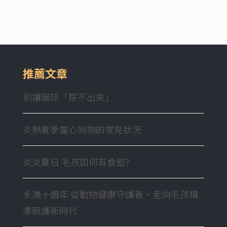
推薦文章
別讓貓咪「尿不出來」
炎熱夏季當心狗狗的常見狀況
炎炎夏日 毛孩如何有食慾?
永鴻十週年 從動物健康守護者，走向毛孩精
準照護新時代