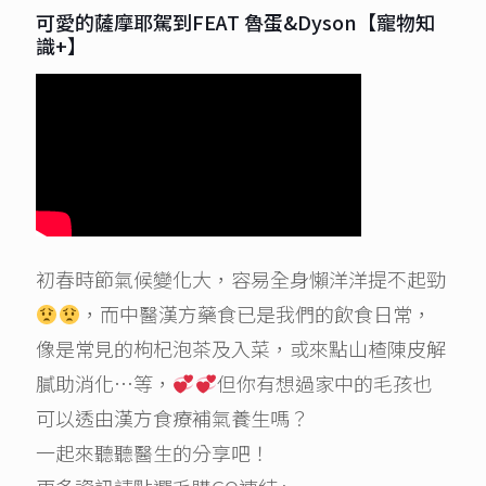
可愛的薩摩耶駕到FEAT 魯蛋&Dyson【寵物知
識+】
初春時節氣候變化大，容易全身懶洋洋提不起勁
，而中醫漢方藥食已是我們的飲食日常，
像是常見的枸杞泡茶及入菜，或來點山楂陳皮解
膩助消化…等，
但你有想過家中的毛孩也
可以透由漢方食療補氣養生嗎？
一起來聽聽醫生的分享吧！