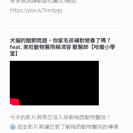
更多資訊請點選毛購GO連結 :
https://pse.is/5mdpjq
犬貓的關節問題，你家毛孩補對營養了嗎？
feat. 來旺動物醫院楊清容 獸醫師【哈寵小學
堂】
今天的影片將帶您深入探索梅西動物醫院！
這支影片將讓您更了解梅西動物醫院的專業