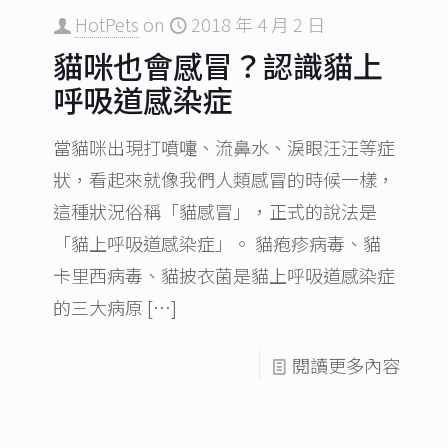
HotPets
on
2018 年 4 月 2 日
貓咪也會感冒？認識貓上
呼吸道感染症
當貓咪出現打噴嚏、流鼻水、淚眼汪汪等症
狀，看起來就像我們人類感冒的時候一樣，
這種狀況俗稱「貓感冒」，正式的說法是
「貓上呼吸道感染症」。 貓疱疹病毒、貓
卡里西病毒、貓披衣菌是貓上呼吸道感染症
的三大病原
[…]
閱讀更多內容