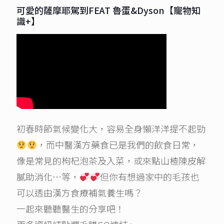
可愛的薩摩耶駕到FEAT 魯蛋&Dyson【寵物知
識+】
初春時節氣候變化大，容易全身懶洋洋提不起勁
，而中醫漢方藥食已是我們的飲食日常，
像是常見的枸杞泡茶及入菜，或來點山楂陳皮解
膩助消化…等，
但你有想過家中的毛孩也
可以透由漢方食療補氣養生嗎？
一起來聽聽醫生的分享吧！