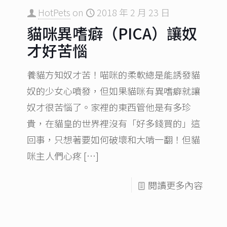
HotPets
on
2018 年 2 月 23 日
貓咪異嗜癖（PICA）讓奴
才好苦惱
養貓方知奴才苦！喵咪的柔軟總是能誘發貓
奴的少女心噴發，但如果貓咪有異嗜癖就讓
奴才很苦惱了。家裡的東西管他是有多珍
貴，在貓皇的世界裡沒有「好多錢買的」這
回事，只想著要如何破壞和大啃一翻！但貓
咪主人們心疼
[…]
閱讀更多內容