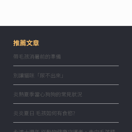
推薦文章
帶毛孩消暑前的準備
別讓貓咪「尿不出來」
炎熱夏季當心狗狗的常見狀況
炎炎夏日 毛孩如何有食慾?
永鴻十週年 從動物健康守護者，走向毛孩精