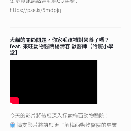
更多資訊請點選毛購GO連結 :
https://pse.is/5mdpjq
犬貓的關節問題，你家毛孩補對營養了嗎？
feat. 來旺動物醫院楊清容 獸醫師【哈寵小學
堂】
今天的影片將帶您深入探索梅西動物醫院！
這支影片將讓您更了解梅西動物醫院的專業