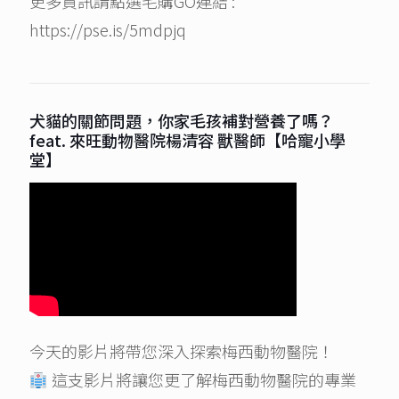
更多資訊請點選毛購GO連結 :
https://pse.is/5mdpjq
犬貓的關節問題，你家毛孩補對營養了嗎？
feat. 來旺動物醫院楊清容 獸醫師【哈寵小學
堂】
今天的影片將帶您深入探索梅西動物醫院！
這支影片將讓您更了解梅西動物醫院的專業