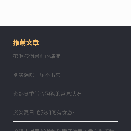
推薦文章
帶毛孩消暑前的準備
別讓貓咪「尿不出來」
炎熱夏季當心狗狗的常見狀況
炎炎夏日 毛孩如何有食慾?
永鴻十週年 從動物健康守護者，走向毛孩精