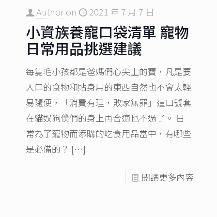
Author
on
2021 年 7 月 7 日
小資族養寵口袋清單 寵物
日常用品挑選建議
每隻毛小孩都是爸媽們心尖上的寶，凡是要
入口的食物和貼身用的東西自然也不會太輕
易隨便，「消費有理，敗家無罪」這口號套
在貓奴狗僕們的身上再合適也不過了。 日
常為了寵物而添購的吃食用品當中，有哪些
是必備的？
[…]
閱讀更多內容