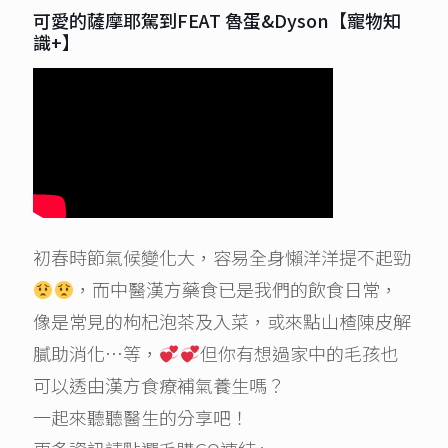
可愛的薩摩耶駕到FEAT 魯蛋&Dyson【寵物知
識+】
初春時節氣候變化大，容易全身懶洋洋提不起勁
，而中醫漢方藥食已是我們的飲食日常，
像是常見的枸杞泡茶及入菜，或來點山楂陳皮解
膩助消化…等，
但你有想過家中的毛孩也
可以透由漢方食療補氣養生嗎？
一起來聽聽醫生的分享吧！